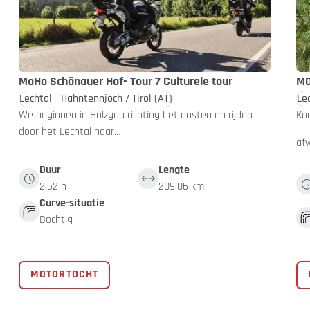
MoHo Schönauer Hof- Tour 7 Culturele tour
MO
Lechtal - Hahntennjoch / Tirol
(AT)
Le
We beginnen in Holzgau richting het oosten en rijden
Ko
door het Lechtal naar…
af
Duur
Lengte
2:52 h
209.06 km
Curve-situatie
Bochtig
MOTORTOCHT