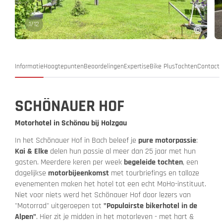
1
/
12
Informatie
Hoogtepunten
Beoordelingen
Expertise
Bike Plus
Tochten
Contact
SCHÖNAUER HOF
Motorhotel in Schönau bij Holzgau
In het Schönauer Hof in Bach beleef je
pure motorpassie
:
Kai & Elke
delen hun passie al meer dan 25 jaar met hun
gasten. Meerdere keren per week
begeleide tochten
, een
dagelijkse
motorbijeenkomst
met tourbriefings en talloze
evenementen maken het hotel tot een echt MoHo-instituut.
Niet voor niets werd het Schönauer Hof door lezers van
"Motorrad" uitgeroepen tot
"Populairste bikerhotel in de
Alpen"
. Hier zit je midden in het motorleven - met hart &