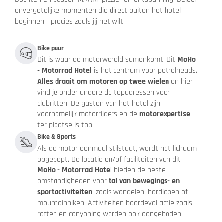
onvergetelijke momenten die direct buiten het hotel
beginnen - precies zoals jij het wilt.
Bike puur
Dit is waar de motorwereld samenkomt. Dit
MoHo
- Motorrad Hotel
is het centrum voor petrolheads.
Alles draait om motoren op twee wielen
en hier
vind je onder andere de topadressen voor
clubritten. De gasten van het hotel zijn
voornamelijk motorrijders en de
motorexpertise
ter plaatse is top.
Bike & Sports
Als de motor eenmaal stilstaat, wordt het lichaam
opgepept. De locatie en/of faciliteiten van dit
MoHo - Motorrad Hotel
bieden de beste
omstandigheden voor
tal van bewegings- en
sportactiviteiten
, zoals wandelen, hardlopen of
mountainbiken. Activiteiten boordevol actie zoals
raften en canyoning worden ook aangeboden.