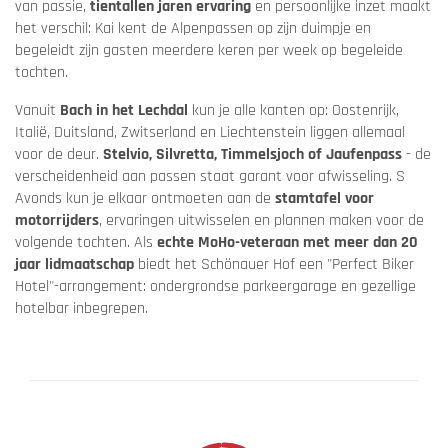
van passie,
tientallen jaren ervaring
en persoonlijke inzet maakt
het verschil: Kai kent de Alpenpassen op zijn duimpje en
begeleidt zijn gasten meerdere keren per week op begeleide
tochten.
Vanuit
Bach in het Lechdal
kun je alle kanten op: Oostenrijk,
Italië, Duitsland, Zwitserland en Liechtenstein liggen allemaal
voor de deur.
Stelvio, Silvretta, Timmelsjoch of Jaufenpass
- de
verscheidenheid aan passen staat garant voor afwisseling. S
Avonds kun je elkaar ontmoeten aan de
stamtafel voor
motorrijders
, ervaringen uitwisselen en plannen maken voor de
volgende tochten. Als
echte MoHo-veteraan met meer dan 20
jaar lidmaatschap
biedt het Schönauer Hof een "Perfect Biker
Hotel"-arrangement: ondergrondse parkeergarage en gezellige
hotelbar inbegrepen.