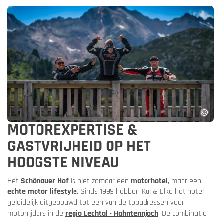
MOTOREXPERTISE &
GASTVRIJHEID OP HET
HOOGSTE NIVEAU
Het
Schönauer Hof
is niet zomaar een
motorhotel
, maar een
echte motor lifestyle
. Sinds 1999 hebben Kai & Elke het hotel
geleidelijk uitgebouwd tot een van de topadressen voor
motorrijders in de
regio Lechtal - Hahntennjoch
. De combinatie