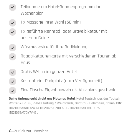
Teilnahme am Hotel-Rahmenprogramm laut
Wochenplan
1 x Massage Ihrer Wahl (50 min)
1 x geführte Rennrad- oder Gravelbiketour mit
unserem Guide
Wäscheservice für Ihre Radkleidung
Roadbiketourenkarte mit verschiedenen Touren ab
Haus
Gratis W-Lan im ganzen Hotel
Kostenfreier Parkplatz (nach Verfügbarkeit)
Eine Flasche Eigenbauwein als Abschiedsgeschenk
Deine Anfrage geht direkt ans Motorrad Hotel
: Hotel Teutschhaus des Teutsch
Walter & Co. KG, 39040 Kurtinig / Weinstraße, Südtirol - Dolomiten, Italien, CIN:
IT021025A15BTY2ALM, IT021025A1ZIUF6IRO, IT021025A1ET6LJNEY,
IT021025A17DY7VHEL
Zurück zur Übersicht