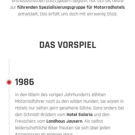
enthusiastischen Gas(t)gebern begann, hat sich bis heute
zur
führenden Spezialisierungsgruppe für Motorradhotels
entwickelt. Das erfüllt uns doch mit ein wenig Stolz.
DAS VORSPIEL
1986
In den 80ern des vorigen Jahrhunderts zählten
Motorradfahrer noch zu den wilden Hunden, sie waren in
Hotels nur selten gern gesehene Gäste. Ganz anders bei
den Schmidt-Brüdern vom
Hotel Solaria
und den
Fresachers vom
Landhaus Jausern
. Als selbst
leidenschaftliche Biker freuten sie sich über jeden
Artgenossen im eigenen Haus.