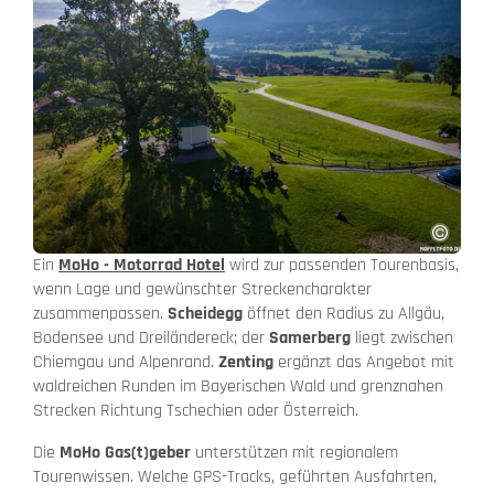
Ein
MoHo - Motorrad Hotel
wird zur passenden Tourenbasis,
wenn Lage und gewünschter Streckencharakter
zusammenpassen.
Scheidegg
öffnet den Radius zu Allgäu,
Bodensee und Dreiländereck; der
Samerberg
liegt zwischen
Chiemgau und Alpenrand.
Zenting
ergänzt das Angebot mit
waldreichen Runden im Bayerischen Wald und grenznahen
Strecken Richtung Tschechien oder Österreich.
Die
MoHo Gas(t)geber
unterstützen mit regionalem
Tourenwissen. Welche GPS-Tracks, geführten Ausfahrten,