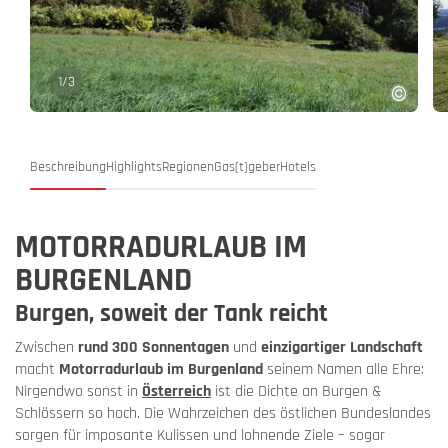
1
/
3
Beschreibung
Highlights
Regionen
Gas(t)geber
Hotels
MOTORRADURLAUB IM
BURGENLAND
Burgen, soweit der Tank reicht
Zwischen
rund 300 Sonnentagen
und
einzigartiger Landschaft
macht
Motorradurlaub im Burgenland
seinem Namen alle Ehre:
Nirgendwo sonst in
Österreich
ist die Dichte an Burgen &
Schlössern so hoch. Die Wahrzeichen des östlichen Bundeslandes
sorgen für imposante Kulissen und lohnende Ziele – sogar