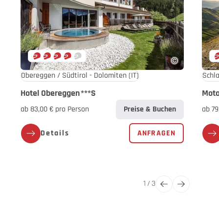
Obereggen / Südtirol - Dolomiten
(IT)
Schla
Hotel Obereggen
***S
Moto
ab 83,00 € pro Person
Preise & Buchen
ab 79
Details
ANFRAGEN
1
/
3