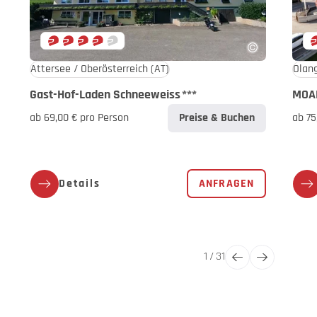
Attersee / Oberösterreich
(AT)
Olang
Gast-Hof-Laden Schneeweiss
***
MOAR
ab 69,00 € pro Person
Preise & Buchen
ab 75
Details
ANFRAGEN
1
/
31