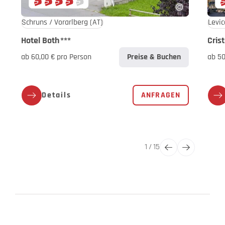
Schruns / Vorarlberg
(AT)
Levic
Hotel Both
***
Cris
ab 60,00 € pro Person
Preise & Buchen
ab 50
Details
ANFRAGEN
1
/
15