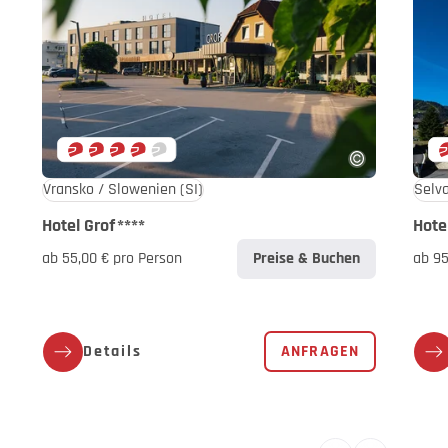
Vransko / Slowenien
(SI)
Hotel Grof
****
Hotel
ab 55,00 € pro Person
Preise & Buchen
ab 95
Details
ANFRAGEN