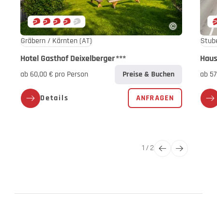
Gräbern / Kärnten
(AT)
Stube
Hotel Gasthof Deixelberger
***
Haus
ab 60,00 € pro Person
Preise & Buchen
ab 57
Details
ANFRAGEN
1
/
2