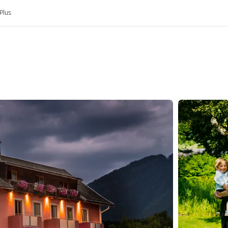
Plus
ch
reich
e der MoHo's