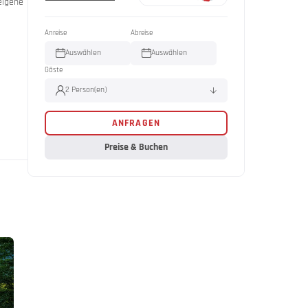
eigene
Anreise
Abreise
Auswählen
Auswählen
Gäste
2 Person(en)
ANFRAGEN
Erwachsene(r)
2
Kind(er)
0
Preise & Buchen