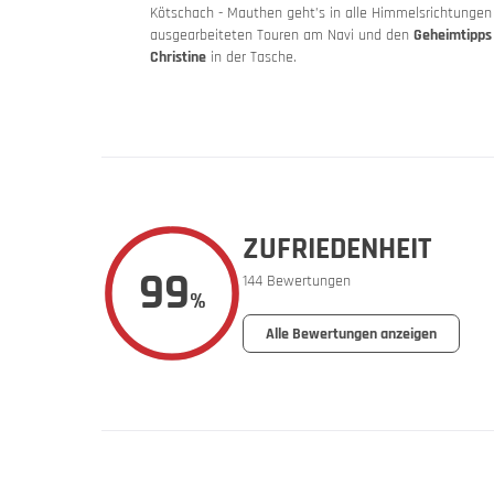
Kötschach - Mauthen geht’s in alle Himmelsrichtungen
Urlaubsg
ausgearbeiteten Touren am Navi und den
Geheimtipps
Christine
in der Tasche.
ZUFRIEDENHEIT
99
144 Bewertungen
%
Dein Mot
Alle Bewertungen anzeigen
Urlaubsb