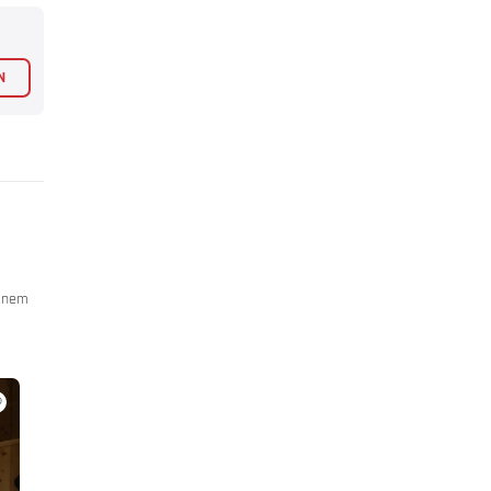
N
einem