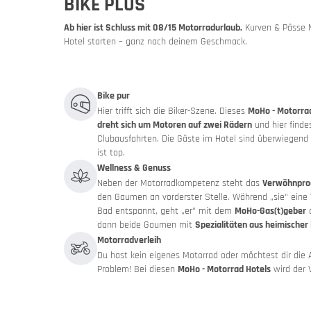
BIKE PLUS
Angebot
Ab hier ist Schluss mit 08/15 Motorradurlaub.
Kurven & Pässe M
Hotel starten – ganz nach deinem Geschmack.
Messen &
Bike pur
Hier trifft sich die Biker-Szene. Dieses
MoHo - Motorra
dreht sich um Motoren auf zwei Rädern
und hier finde
Clubausfahrten. Die Gäste im Hotel sind überwiegend
ist top.
Wellness & Genuss
Neben der Motorradkompetenz steht das
Verwöhnprog
den Gaumen an vorderster Stelle. Während „sie“ ein
Bad entspannt, geht „er“ mit dem
MoHo-Gas(t)geber
a
dann beide Gaumen mit
Spezialitäten aus heimischer
Motorradverleih
Du hast kein eigenes Motorrad oder möchtest dir die 
Katalog
Problem! Bei diesen
MoHo - Motorrad Hotels
wird der V