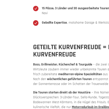
15 Pässe, 3 Länder und 30 ausgearbeitete Touren
Navi
Geballte Expertise
, motohome Garage & Werksta
Qualität
Toure
Motorrad
GETEILTE KURVENFREUDE =
KURVENFREUDE
Boss, Grillmeister, Küchenchef & Tourguide
– die zwei 
Wirtsleute zaubern immer wieder unbekannte Touren
frisch zubereitete
mediterran-alpine Spezialitäten
aus 
Nach den
wöchentlichen geführten Touren
entspannst 
der Sonnenterrasse oder im Schatten der Trauerweide 
Die Touren starten direkt ab der Haustüre
– ihre Namen
Glücksversprechen: 3-Länder-Tour, Sella-Runde, Tagest
MoHos mi
Pässe
Badewannen West-Kärntens, in die Hügel des Friauls. Ei
kulinarische Vielfalt, die nur
Motorradurlaub im Dreilän