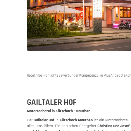
Deutschl
Deuts
My MoHo
Hotelinfos
Highlights
Bewertungen
Kompetenz
Bike Plus
Angebote
Kon
GAILTALER HOF
Motorradhotel in Kötschach - Mauthen
Der
Gailtaler Hof
in
Kötschach-Mauthen
ist ein Motorradhotel,
Italien
Italie
MoHo Pod
alles ums Biken. Die herzlichen Gastgeber
Christine und Josef