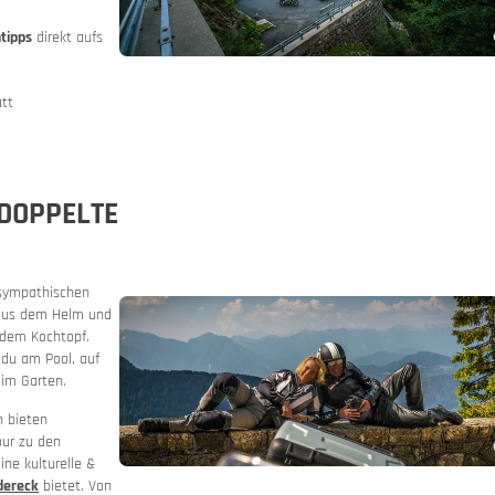
tipps
direkt aufs
tt
sversprechen
nplaner
 mieten
 DOPPELTE
sympathischen
 aus dem Helm und
dem Kochtopf.
du am Pool, auf
im Garten.
 bieten
our zu den
t Motorradverleih
 & Bergstraßen
ne kulturelle &
dereck
bietet. Von