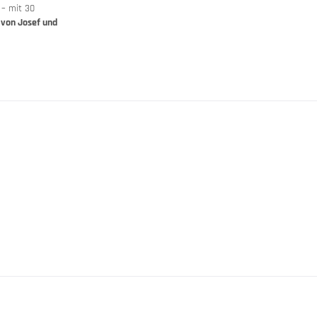
 – mit 30
utscheine
 von Josef und
orrad-Erlebnis
erater