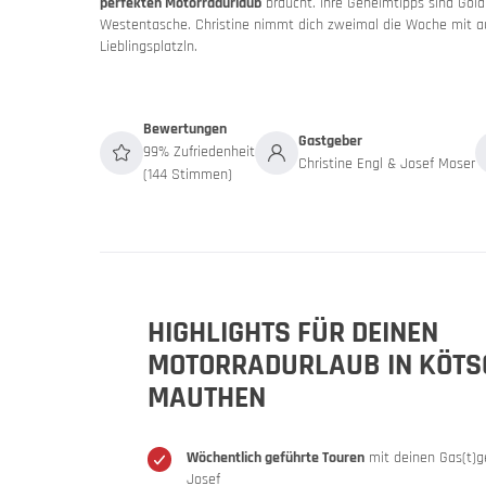
perfekten Motorradurlaub
braucht. Ihre Geheimtipps sind Gold
Westentasche. Christine nimmt dich zweimal die Woche mit 
Lieblingsplatzln.
Bewertungen
Gastgeber
99% Zufriedenheit
Christine Engl & Josef Moser
(144 Stimmen)
Slowenie
Slowe
Motorrad
HIGHLIGHTS FÜR DEINEN
MOTORRADURLAUB IN KÖTS
MAUTHEN
Wöchentlich geführte Touren
mit deinen Gas(t)g
Josef