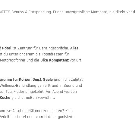
e
EETS Genuss & Entspannung. Erlebe unvergessliche Momente, die direkt vor 
 Events
d Hotel
ist Zentrum für Benzingespräche.
Alles
st du unter anderem die Topadressen für
 Motorradfahrer und die
Bike-Kompetenz
vor Ort
ramm für Körper, Geist, Seele
und nicht zuletzt
e Wellness-Behandlung genießt und in Sauna und
uf Tour - oder umgekehrt. Am Abend werden
 Küche
gleichermaßen verwöhnt.
Anreise-Autobahn-Kilometer ersparen? Kein
erleih im Hotel oder vom Hotel organisiert.