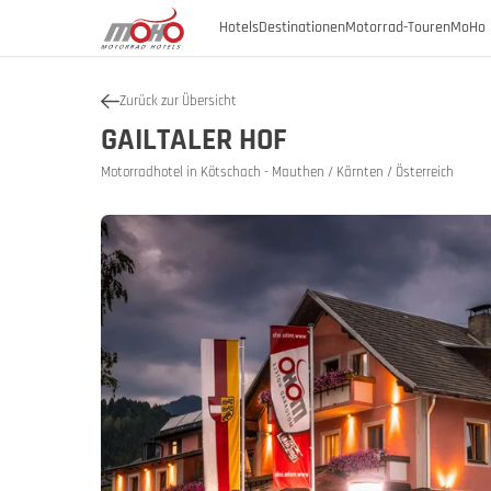
Hotels
Destinationen
Motorrad-Touren
MoHo 
Zurück zur Übersicht
Österreich
GAILTALER HOF
Österreich
Burgenland
Motorradhotel in Kötschach - Mauthen / Kärnten / Österreich
Österrei
Öster
Deutschland
Kärnten
Niederösterreich
Italien
Geschicht
Oberösterreich
Slowenien
SalzburgerLand
Steiermark
Tirol
Vorarlberg