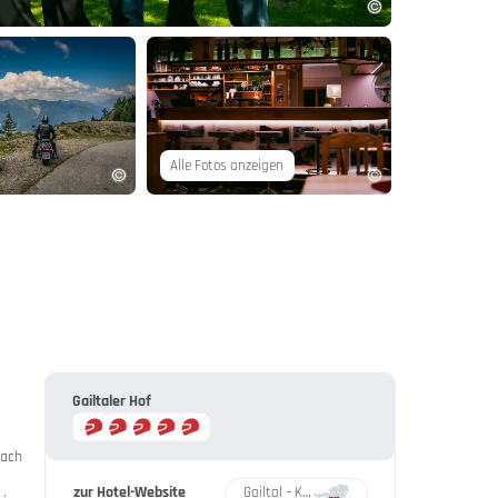
Alle Fotos anzeigen
Gailtaler Hof
fach
zur Hotel-Website
Gailtal – Karnische Alpen