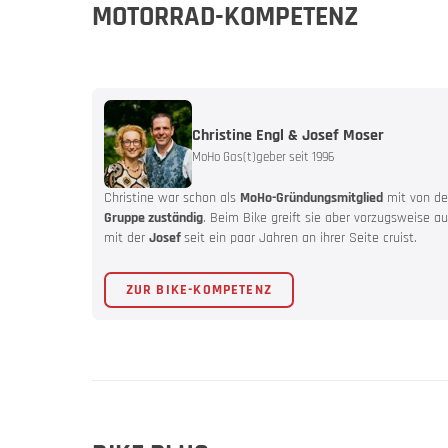
MOTORRAD-KOMPETENZ
Christine Engl & Josef Moser
Bike & M
MoHo Gas(t)geber seit 1996
Christine war schon als
MoHo-Gründungsmitglied
mit von der
Angebote
Gruppe zuständig
. Beim Bike greift sie aber vorzugsweise a
mit der
Josef
seit ein paar Jahren an ihrer Seite cruist.
ZUR BIKE-KOMPETENZ