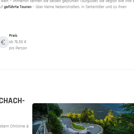
 wert – immerhin kennen die beiden geprüften Tourguides die Region wie ihre 
auf
geführte Touren
– über kleine Nebenstraßen, in Seitentäler und zu ihren
Preis
ab 76,50 €
pro Person
n
nien
- und Autoreisezug
CHACH-
ebern Christine &