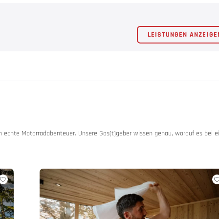
LEISTUNGEN ANZEIGE
g & rücksichtsvoll!
n echte Motorradabenteuer. Unsere Gas(t)geber wissen genau, worauf es bei 