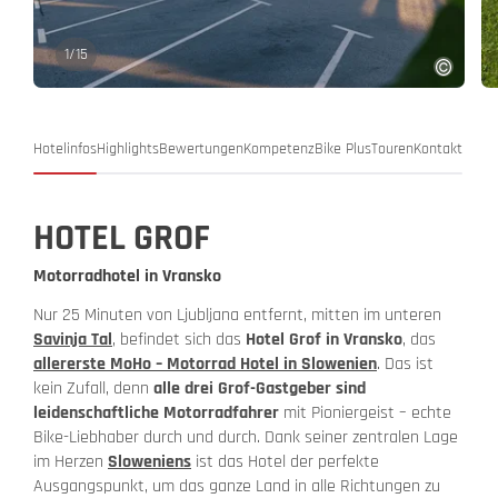
1
/
15
Hotelinfos
Highlights
Bewertungen
Kompetenz
Bike Plus
Touren
Kontakt
HOTEL GROF
Motorradhotel in Vransko
Nur 25 Minuten von Ljubljana entfernt, mitten im unteren
Savinja Tal
, befindet sich das
Hotel Grof in Vransko
, das
allererste MoHo – Motorrad Hotel in Slowenien
. Das ist
kein Zufall, denn
alle drei Grof-Gastgeber sind
leidenschaftliche Motorradfahrer
mit Pioniergeist – echte
Bike-Liebhaber durch und durch. Dank seiner zentralen Lage
im Herzen
Sloweniens
ist das Hotel der perfekte
Ausgangspunkt, um das ganze Land in alle Richtungen zu