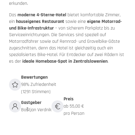
erkunden.
Das
moderne 4-Sterne-Hotel
bietet komfortable Zimmer,
ein
hauseigenes Restaurant
sowie eine
eigene Motorrad-
und Bike-Infrastruktur
– von sicherem Parkplatz bis zu
Serviceeinrichtungen. Die Services sind speziell auf
Motorradfahrer sowie auf Rennrad- und Gravelbike-Gäste
zugeschnitten, denn das Hotel ist gleichzeitig auch ein
spezialisiertes Bike-Hotel. Für Entdecker auf zwei Rädern ist
es der
ideale Homebase-Spot in Zentralslowenien
.
Bewertungen
98% Zufriedenheit
(1291 Stimmen)
Preis
Gastgeber
ab 55,00 €
Boštjan Verdnik
pro Person