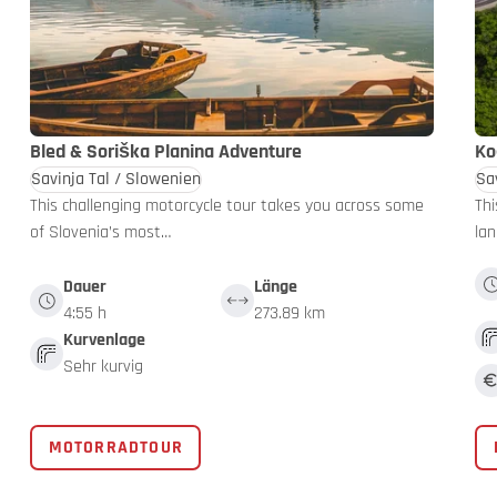
Bled & Soriška Planina Adventure
Ko
Savinja Tal / Slowenien
Sa
This challenging motorcycle tour takes you across some
Thi
of Slovenia’s most…
la
Dauer
Länge
4:55 h
273.89 km
Kurvenlage
Sehr kurvig
MOTORRADTOUR