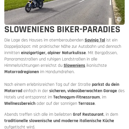
SLOWENIENS BIKER-PARADIES
Die Lage des Hauses im atemberaubenden
Savinja Tal
ist ein
Doppeljackpot: mit praktischer Nähe zur Autobahn und dennoch
inmitten
einzigartiger, alpiner Naturkulisse
. Mit Bergpässen,
Panoramastraßen und ruhigen Landstraßen in alle
Himmelsrichtungen erreichst du
Sloweniens
ikonischste
Motorradregionen
im Handumdrehen.
Nach einem erlebnisreichen Tag auf der Straße
parkst du dein
Motorrad
einfach in der
sicheren, videoüberwachten Garage
des
Hotels und entspannst im
Technogym-Fitnessraum
, im
Wellnessbereich
oder auf der sonnigen
Terrasse
.
Abends treffen sich alle im beliebten
Grof Restaurant
, in dem
traditionelle slowenische und moderne italienische Küche
aufgetischt wird.