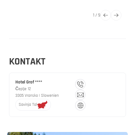
1
/
9
KONTAKT
Hotel Grof ****
Čeplje 12
3305
Vransko
| Slowenien
Savinja Tal