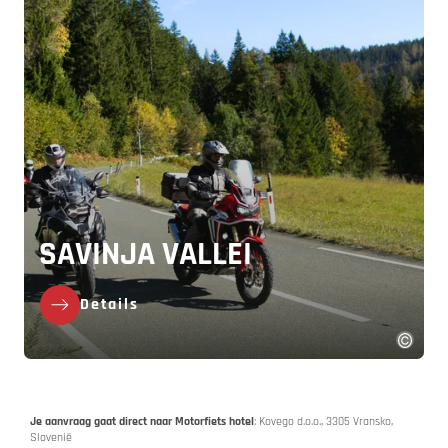
SAVINJA VALLEI
Details
Je aanvraag gaat direct naar Motorfiets hotel
: Kovego d.o.o., 3305 Vransko,
Slovenië