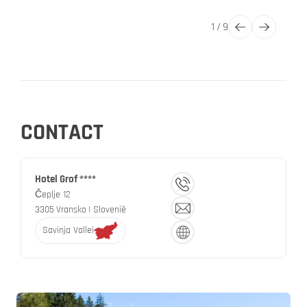
1
/
9
CONTACT
Hotel Grof ****
Čeplje 12
3305
Vransko
| Slovenië
Savinja Vallei