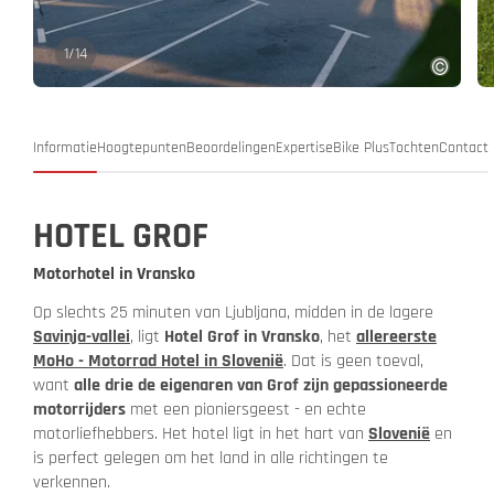
1
/
14
Informatie
Hoogtepunten
Beoordelingen
Expertise
Bike Plus
Tochten
Contact
HOTEL GROF
Motorhotel in Vransko
Op slechts 25 minuten van Ljubljana, midden in de lagere
Savinja-vallei
, ligt
Hotel Grof in Vransko
, het
allereerste
MoHo - Motorrad Hotel in Slovenië
. Dat is geen toeval,
want
alle drie de eigenaren van Grof zijn gepassioneerde
motorrijders
met een pioniersgeest - en echte
motorliefhebbers. Het hotel ligt in het hart van
Slovenië
en
is perfect gelegen om het land in alle richtingen te
verkennen.