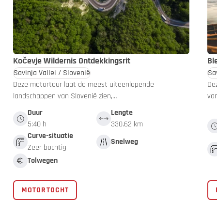
Kočevje Wildernis Ontdekkingsrit
Bl
Savinja Vallei / Slovenië
Sav
Deze motortour laat de meest uiteenlopende
De
landschappen van Slovenië zien,…
va
Duur
Lengte
5:40 h
330.62 km
Curve-situatie
Snelweg
Zeer bochtig
Tolwegen
MOTORTOCHT