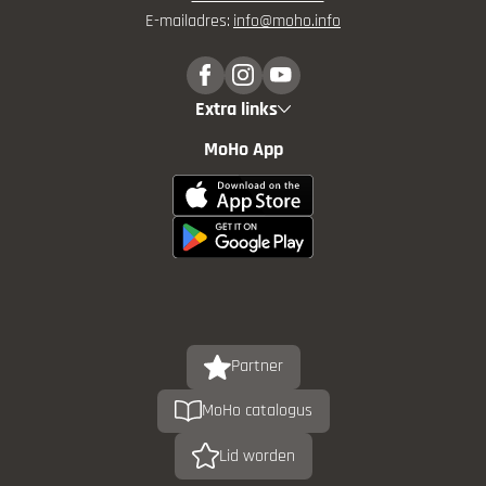
E-mailadres:
info@
moho.
info
Extra links
MoHo App
Partner
MoHo catalogus
Lid worden