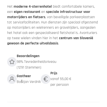
Het
moderne 4-sterrenhotel
biedt comfortabele kamers,
een
eigen restaurant
en
speciale infrastructuur voor
motorrijders en fietsers
, van beveiligde parkeerplaatsen
tot servicefaciliteiten. Hun diensten zijn speciaal afgestemd
op motorrijders en wielrenners en gravelrijders, aangezien
het hotel ook een gespecialiseerd fietshotel is. Avonturiers
op twee wielen vinden hier in het
centrum van Slovenië
gewoon de perfecte uitvalsbasis
.
Beoordelingen
98% Tevredenheidsniveau
(1291 Stemmen)
Prijs
Gastheer
vanaf 55,00 €
Boštjan Verdnik
per persoon