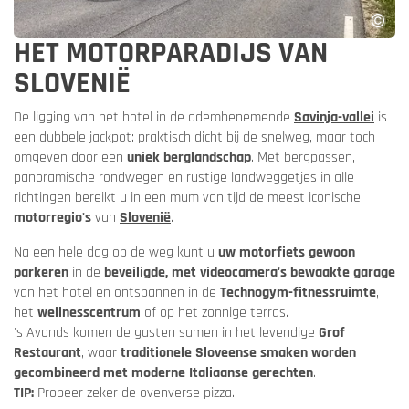
HET MOTORPARADIJS VAN
SLOVENIË
De ligging van het hotel in de adembenemende
Savinja-vallei
is
een dubbele jackpot: praktisch dicht bij de snelweg, maar toch
omgeven door een
uniek berglandschap
. Met bergpassen,
panoramische rondwegen en rustige landweggetjes in alle
richtingen bereikt u in een mum van tijd de meest iconische
motorregio's
van
Slovenië
.
Na een hele dag op de weg kunt u
uw motorfiets gewoon
parkeren
in de
beveiligde, met videocamera's bewaakte garage
van het hotel en ontspannen in de
Technogym-fitnessruimte
,
het
wellnesscentrum
of op het zonnige terras.
's Avonds komen de gasten samen in het levendige
Grof
Restaurant
, waar
traditionele Sloveense smaken worden
gecombineerd met moderne Italiaanse gerechten
.
TIP:
Probeer zeker de ovenverse pizza.