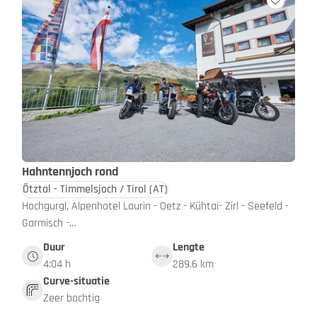
Hahntennjoch rond
Ötztal - Timmelsjoch / Tirol
(AT)
Hochgurgl, Alpenhotel Laurin - Oetz - Kühtai- Zirl - Seefeld -
Garmisch -…
Duur
Lengte
4:04 h
289.6 km
Curve-situatie
Zeer bochtig