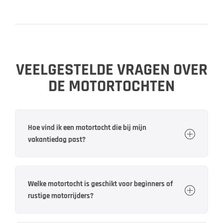
VEELGESTELDE VRAGEN OVER
DE MOTORTOCHTEN
Hoe vind ik een motortocht die bij mijn
vakantiedag past?
Kies eerst de
regio
, de tijd die je beschikbaar hebt
en de gewenste dagafstand. In het MoHo-
toeroverzicht kun je filteren op bestemmingsregio,
Welke motortocht is geschikt voor beginners of
routeafstand en bochtengehalte. Elke routekaart
rustige motorrijders?
geeft bovendien een geschatte rijtijd en de totale
lengte weer, zodat je korte ritjes en lange
Voor een ontspannen start zijn kortere tochten met