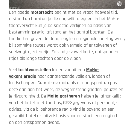
Een goede
motortocht
begint met de vraag hoeveel tijd,
afstand en bochten je die dag wilt afleggen. In het MoHo-
toeroverzicht kun je de selectie verfijnen op basis van
bestemmingsregio, afstand en het aantal bochten. De
toerkarten geven de duur, lengte en regionale indeling weer;
bij sommige routes wordt ook vermeld of er tolwegen of
snelwegtrajecten zijn. Zo vind je zowel korte, ontspannen
ritjes als lange tochten door de Alpen.
Veel
tochtvoorstellen
leiden vanuit een
MoHo-
vakantieregio
naar aangrenzende valleien, landen of
landschappen. Gebruik de route als uitgangspunt en pas
deze aan aan het weer, de wegomstandigheden, pauzes en
je rijvaardigheid. De
MoHo-gastheren
helpen je, afhankelijk
van het hotel, met toertips, GPS-gegevens of persoonlijk
advies. Via de bijbehorende regio vind je bovendien een
geschikt hotel als uitvalsbasis voor de start, een dagtocht
en een ontspannen avond.