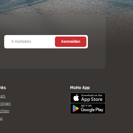
E-mailadres
Aanmelden
inks
MoHo App
els
mingen
chten
us