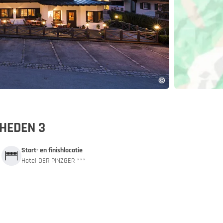
and
App
HEDEN 3
Start- en finishlocatie
Hotel DER PINZGER ***
 autotrein