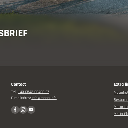
adviseur
SBRIEF
orervaring
Contact
Extra l
Tel.:
+43 6542 80480 27
Motorhot
gen
E-mailadres:
info@
moho.
info
Bestem
Motor to
MoHo Pl