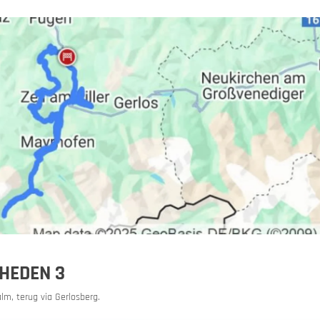
ië
 huren
HEDEN 3
lm, terug via Gerlosberg.