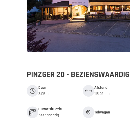
Duitsland
Duitsl
My MoHo-
PINZGER 20 - BEZIENSWAARDIG
Duur
Afstand
3:06 h
118.02 km
Curve-situatie
Tolwegen
Zeer bochtig
Italië
Italië
Motor- en