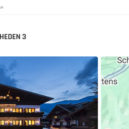
us
HEDEN 3
k
rijk
nis van de MoHo's