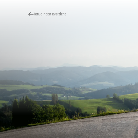
Terug naar overzicht
Kwaliteit
Motor 
Vakantieb
MoHos m
Passe