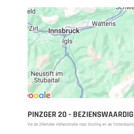
Slovenië
Sloven
Een motor
PINZGER 20 - BEZIENSWAARDIG
Via de Zillertaler Höhenstraße naar Ginzling en de Tristenbacha