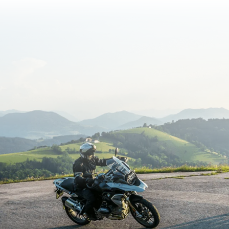
sbelofte
Routeplanner
onnen
et motorverhuur
n & bergwegen