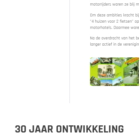
motorrijders waren ze blij 
Om deze ambities kracht bi
"4 huizen voor 2 fietsen" o
motorhotels. Daarmee waren
Na de overdracht van het be
Kwaliteitsbelofte
Motor Routeplanner
langer actief in de verenigin
Vakantiebonnen
30 JAAR ONTWIKKELING
MoHos met motorverhuur
Passen & bergwegen