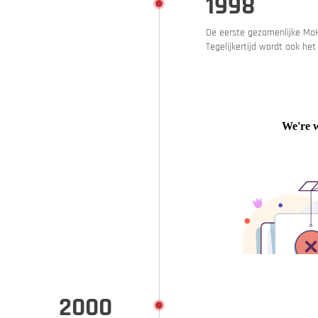
1998
Aanbiedingen
De eerste gezamenlijke MoH
Tegelijkertijd wordt ook he
Catalogus
Rijd rustig en voorzichtig!
2000