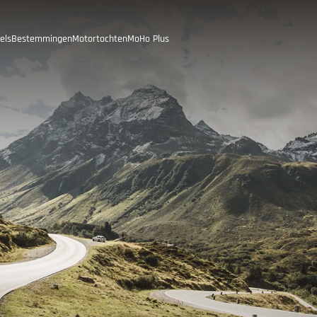
els
Bestemmingen
Motortochten
MoHo Plus
Oostenrijk
Burgenland
Oostenrijk
Oostenrijk
Karinthië
Neder-Oostenrijk
Geschiedenis van de MoHo's
Opper-Oostenrijk
SalzburgerLand
Stiermarken
Tirol