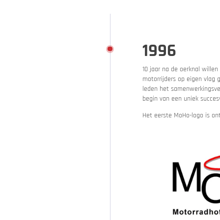
Vakantie adviseur
1996
10 jaar na de oerknal willen
motorrijders op eigen vlag 
leden het samenwerkingsver
begin van een uniek succes
Het eerste MoHo-logo is on
Jouw motorervaring
Aanbiedingen