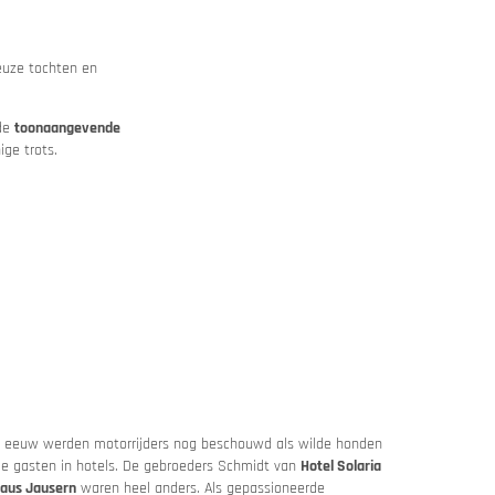
euze tochten en
 de
toonaangevende
ge trots.
ge eeuw werden motorrijders nog beschouwd als wilde honden
e gasten in hotels. De gebroeders Schmidt van
Hotel Solaria
aus Jausern
waren heel anders. Als gepassioneerde