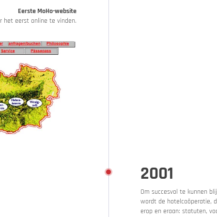
Eerste MoHo-website
r het eerst online te vinden.
2001
Om succesvol te kunnen blij
wordt de hotelcoöperatie, di
erop en eraan: statuten, voo