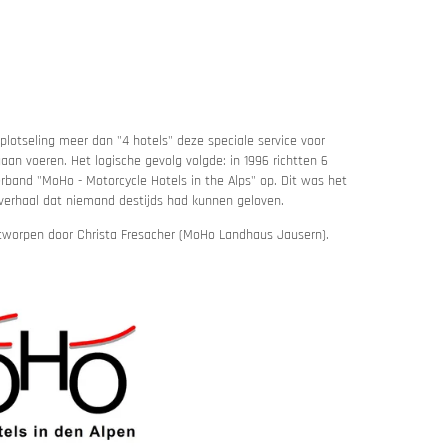
 plotseling meer dan "4 hotels" deze speciale service voor
gaan voeren. Het logische gevolg volgde: in 1996 richtten 6
band "MoHo - Motorcycle Hotels in the Alps" op. Dit was het
verhaal dat niemand destijds had kunnen geloven.
tworpen door Christa Fresacher (MoHo Landhaus Jausern).