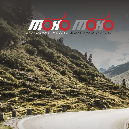
Hot
Oostenrijk
Duitsland
Italië
Slovenië