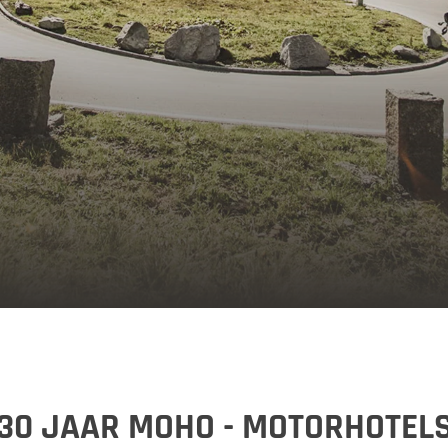
Vorarlberg
Duitsland
Duitsland
My MoHo-App
30 JAAR MOHO - MOTORHOTEL