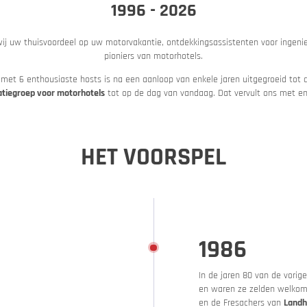
Italië
Italië
1996 - 2026
Motor- en autotrein
wij uw thuisvoordeel op uw motorvakantie, ontdekkingsassistenten voor ingeni
pioniers van motorhotels.
met 6 enthousiaste hosts is na een aanloop van enkele jaren uitgegroeid tot
satiegroep voor motorhotels
tot op de dag van vandaag. Dat vervult ons met eni
HET VOORSPEL
Slovenië
Slovenië
Een motor huren
1986
In de jaren 80 van de vori
en waren ze zelden welkom
en de Fresachers van
Landh