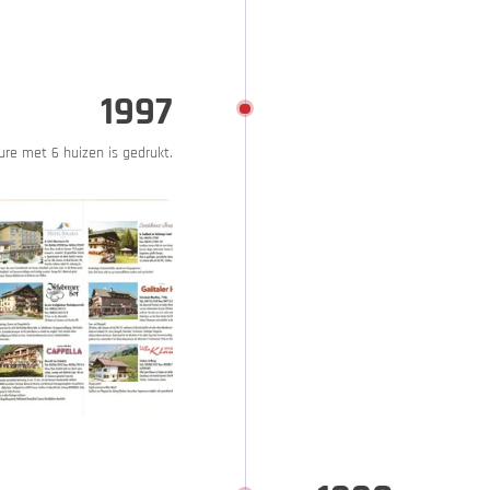
1997
re met 6 huizen is gedrukt.
Bike & More
Beurzen & evenementen