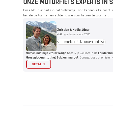
ONZE MOTORFIETS EXPERTS IN
Onze MoHo-experts in het SalzburgerLand kennen elke bocht in 
begeleide tochten en echte passie voor fietsen te wachten.
Christian & Nadja Jäger
Bike & M
MoHo gastheren sinds 2005
Altenmarkt / SalzburgerLand
(AT)
Beurzen 
Samen met mijn vrouw Nadja
heet ik je welkom in de
Laudersbac
Grossglockner tot het Salzkammergut
. Garage, gastronomie en 
DETAILS