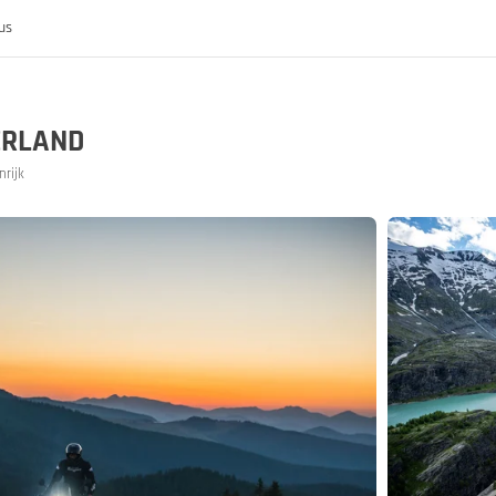
us
ERLAND
nrijk
k
rijk
nis van de MoHo's