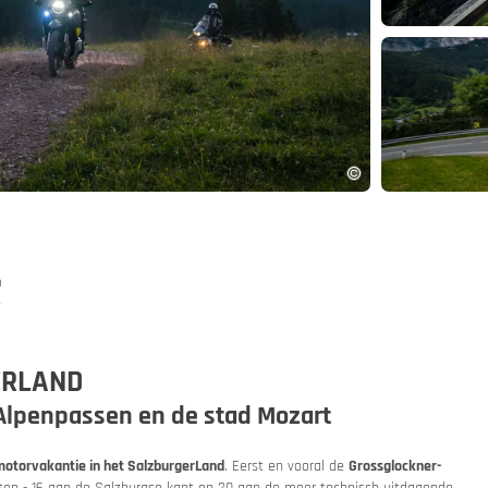
and
App
n
ERLAND
 Alpenpassen en de stad Mozart
motorvakantie in het SalzburgerLand
. Eerst en vooral de
Grossglockner-
 autotrein
n - 16 aan de Salzburgse kant en 20 aan de meer technisch uitdagende