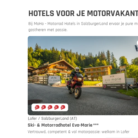
Aanbiedi
HOTELS VOOR JE MOTORVAKANT
Catalogus
Bij MoHo - Motorrad Hotels in SalzburgerLand ervaar je pure mot
gastheren met passie.
Rijd rusti
Lofer / SalzburgerLand
(AT)
Ski- & Motorradhotel Eva-Marie
***
Vertrouwd, competent & vol motorpassie: welkom in Lofer