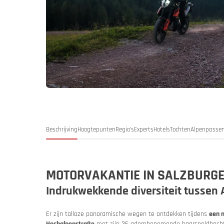
Duitsland
Duitsl
My MoHo-
Beschrijving
Hoogtepunten
Regio's
Experts
Hotels
Tochten
Alpenpasse
MOTORVAKANTIE IN SALZBURG
Indrukwekkende diversiteit tussen
Italië
Italië
Er zijn talloze panoramische wegen te ontdekken tijdens
een 
Motor- en
Hochalpenstraße
met zijn 36 adembenemende haarspeldbochte