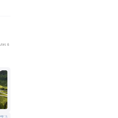
utes &