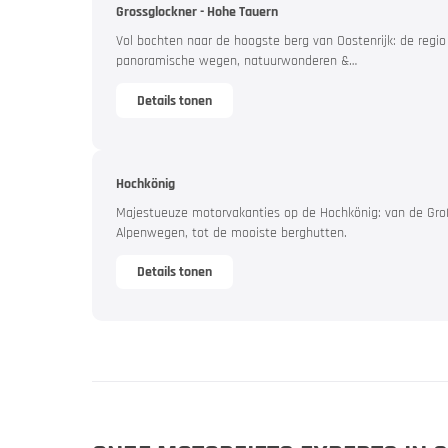
Grossglockner - Hohe Tauern
Vakantie 
Vol bochten naar de hoogste berg van Oostenrijk: de regio
panoramische wegen, natuurwonderen &…
Details tonen
Hochkönig
Majestueuze motorvakanties op de Hochkönig: van de Gro
Alpenwegen, tot de mooiste berghutten.
Details tonen
Jouw mot
Aanbiedin