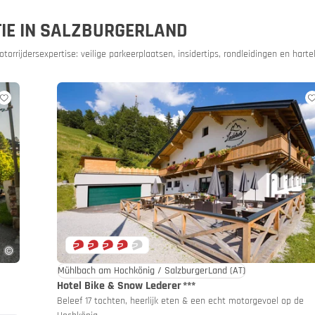
ngen
IE IN SALZBURGERLAND
orrijdersexpertise: veilige parkeerplaatsen, insidertips, rondleidingen en hartel
g en voorzichtig!
Mühlbach am Hochkönig / SalzburgerLand
(AT)
Hotel Bike & Snow Lederer
***
Beleef 17 tochten, heerlijk eten & een echt motorgevoel op de