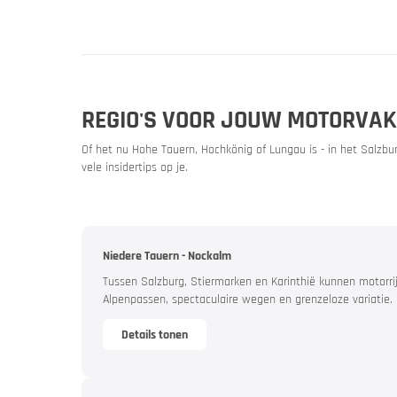
Kwaliteit
Motor 
REGIO'S VOOR JOUW MOTORVAK
Vakantieb
Of het nu Hohe Tauern, Hochkönig of Lungau is - in het Salzb
vele insidertips op je.
Niedere Tauern - Nockalm
Tussen Salzburg, Stiermarken en Karinthië kunnen motorri
Alpenpassen, spectaculaire wegen en grenzeloze variatie.
Details tonen
MoHos m
Passe