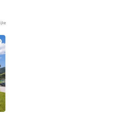
ijke
Altenmarkt / SalzburgerLand
(AT)
Landhotel & Gasthof Laudersbach
***
Bikerhotel in Altenmarkt met tourtips, garagebier & pubkeuken.