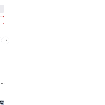
vanaf 85,00 € per persoon
Prijzen & boeken
Details
AANVRAGEN
r en