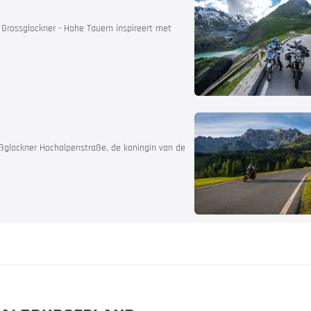
adviseur
 Grossglockner - Hohe Tauern inspireert met
ßglockner Hochalpenstraße, de koningin van de
orervaring
gen