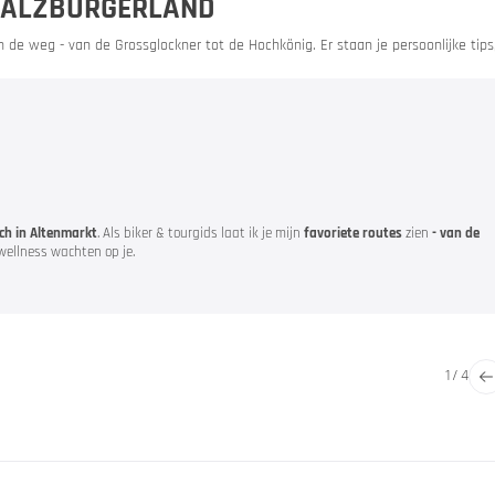
 SALZBURGERLAND
de weg - van de Grossglockner tot de Hochkönig. Er staan je persoonlijke tips
ore
& evenementen
h in Altenmarkt
. Als biker & tourgids laat ik je mijn
favoriete routes
zien
- van de
wellness wachten op je.
1
/
4