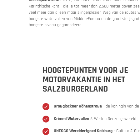
Karinthische kant - die je tot meer dan 2.500 meter boven z
veel meer dan alleen maar slingerplezier. Weg van de routes
hoogste watervallen van Midden-Europa en de grootste ijsgrot t
hoogste niveau gegarandeerd.
HOOGTEPUNTEN VOOR JE
MOTORVAKANTIE IN HET
Slovenië
Sloven
SALZBURGERLAND
Een motor
Großglockner Höhenstraße
- de koningin van d
Krimml Watervallen
& Werfen Reuzenijswereld
UNESCO Werelderfgoed Salzburg
- Cultuur & Ga