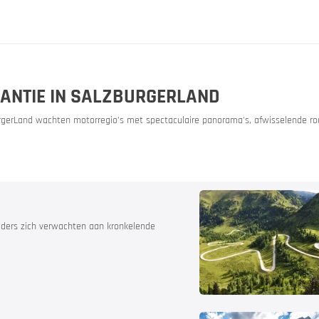
sbelofte
Routeplanner
ANTIE IN SALZBURGERLAND
onnen
urgerLand wachten motorregio's met spectaculaire panorama's, afwisselende ro
jders zich verwachten aan kronkelende
et motorverhuur
n & bergwegen