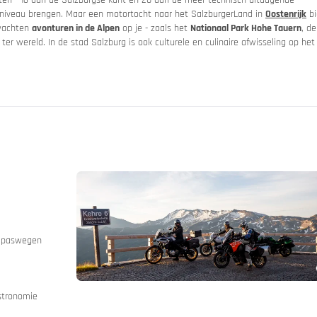
eeniveau brengen. Maar een motortocht naar het SalzburgerLand in
Oostenrijk
bi
 wachten
avonturen in de Alpen
op je - zoals het
Nationaal Park Hohe Tauern
, de
er wereld. In de stad Salzburg is ook culturele en culinaire afwisseling op het
ië
 huren
e paswegen
stronomie