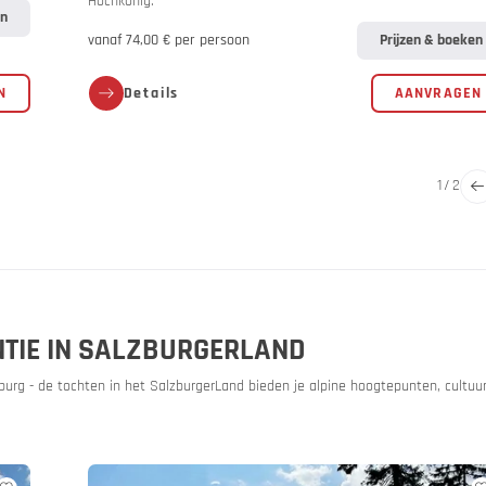
Hochkönig.
en
vanaf 74,00 € per persoon
Prijzen & boeken
N
Details
AANVRAGEN
1
/
2
TIE IN SALZBURGERLAND
urg - de tochten in het SalzburgerLand bieden je alpine hoogtepunten, cultuu