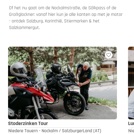
Of het nu gaat om de Nockalmstraße, de Sölkpass of de
Großglockner: vanaf hier kun je alle kanten op met je motor
- ontdek Salzburg, Karinthië, Stiermarken & het
Salzkammergut.
Stoderzinken Tour
Lu
Niedere Tauern - Nockalm / SalzburgerLand
(AT)
Ni