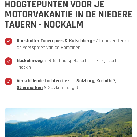
HOOGTEPUNTEN VOOR JE
MOTORVAKANTIE IN DE NIEDERE
TAUERN - NOCKALM
Radstädter Tauernpass & Katschberg
- Alpenoversteek in
de voetsporen van de Romeinen
Nockalmweg
met 52 haarspeldbochten en zijn zachte
“Nock'n”
Verschillende tochten
tussen
Salzburg
,
Karinthië
,
Stiermarken
& Salzkammergut