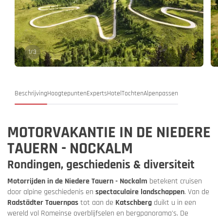
1
/
3
Beschrijving
Hoogtepunten
Experts
Hotel
Tochten
Alpenpassen
MOTORVAKANTIE IN DE NIEDERE
TAUERN - NOCKALM
Rondingen, geschiedenis & diversiteit
Motorrijden in de Niedere Tauern - Nockalm
betekent cruisen
door alpine geschiedenis en
spectaculaire landschappen
. Van de
Radstädter Tauernpas
tot aan de
Katschberg
duikt u in een
wereld vol Romeinse overblijfselen en bergpanorama's. De