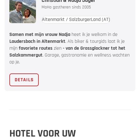
Christian & Nadja Jäger
MoHo gastheren sinds 2005
Altenmarkt / SalzburgerLand
(AT)
Samen met mijn vrouw Nadja
heet ik je welkom in de
Laudersbach in Altenmarkt
. Als biker & tourgids laat ik je
mijn
favoriete routes
zien
- van de Grossglockner tot het
Salzkammergut
. Garage, gastronomie en wellness wachten
op je.
DETAILS
HOTEL VOOR UW