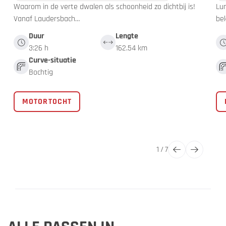
Waarom in de verte dwalen als schoonheid zo dichtbij is!
Lun
Vanaf Laudersbach…
be
Duur
Lengte
3:26 h
162.54 km
Curve-situatie
Bochtig
MOTORTOCHT
1
/
7