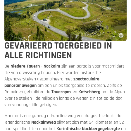
GEVARIEERD TOERGEBIED IN
ALLE RICHTINGEN
De
Niedere Tauern - Nockalm
zijn een paradijs voor motorrijders
die van afwisseling houden. Hier worden historische
Alpenoversteken gecombineerd met
spectaculaire
panoramawegen
om een uniek toergebied te creëren. Zelfs de
Romeinen gebruikten de
Tauernpas
en
Katschberg
om de Alpen
over te steken - de mijlpalen langs de wegen zijn tot op de dag
van vandaag stille getuigen.
Maar er is ook genoeg adrenaline weg van de geschiedenis: de
legendarische
Nockalmweg
slingert zich met 34 kilometer en 52
haarspeldbochten door het
Karinthische Nockbergegebergte
en