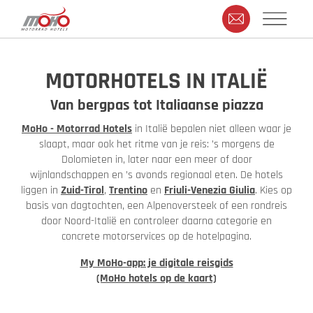
MOTORHOTELS IN ITALIË
Van bergpas tot Italiaanse piazza
MoHo - Motorrad Hotels
in Italië bepalen niet alleen waar je
slaapt, maar ook het ritme van je reis: ’s morgens de
Dolomieten in, later naar een meer of door
wijnlandschappen en ’s avonds regionaal eten. De hotels
liggen in
Zuid-Tirol
,
Trentino
en
Friuli-Venezia Giulia
. Kies op
basis van dagtochten, een Alpenoversteek of een rondreis
door Noord-Italië en controleer daarna categorie en
concrete motorservices op de hotelpagina.
My MoHo-app: je digitale reisgids
(MoHo hotels op de kaart)