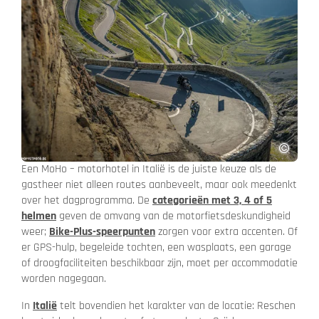
Een MoHo – motorhotel in Italië is de juiste keuze als de
gastheer niet alleen routes aanbeveelt, maar ook meedenkt
over het dagprogramma. De
categorieën met 3, 4 of 5
helmen
geven de omvang van de motorfietsdeskundigheid
weer;
Bike-Plus-speerpunten
zorgen voor extra accenten. Of
er GPS-hulp, begeleide tochten, een wasplaats, een garage
of droogfaciliteiten beschikbaar zijn, moet per accommodatie
worden nagegaan.
In
Italië
telt bovendien het karakter van de locatie: Reschen