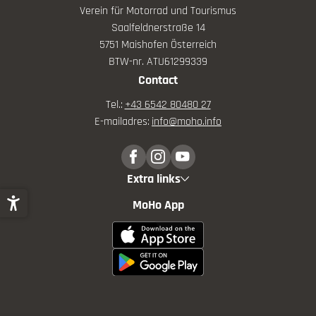
Verein für Motorrad und Tourismus
Saalfeldnerstraße 14
5751 Maishofen Österreich
BTW-nr. ATU61299339
Contact
Tel.:
+43 6542 80480 27
E-mailadres:
info@
moho.
info
ma
di
wo
do
vr
za
zo
27
28
29
30
31
1
2
Extra links
3
4
5
6
7
8
9
MoHo App
10
11
12
13
14
15
16
17
18
19
20
21
22
23
24
25
26
27
28
29
30
31
1
2
3
4
5
6