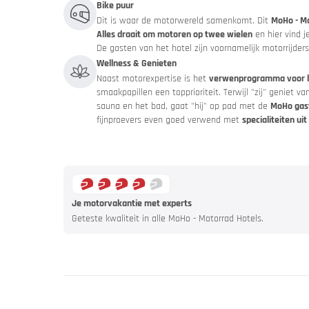
Aanbiedi
Bike puur
Dit is waar de motorwereld samenkomt. Dit
MoHo - Mo
Alles draait om motoren op twee wielen
en hier vind j
Catalogus
De gasten van het hotel zijn voornamelijk motorrijder
Wellness & Genieten
Naast motorexpertise is het
verwenprogramma voor li
smaakpapillen een topprioriteit. Terwijl "zij" geniet 
sauna en het bad, gaat "hij" op pad met de
MoHo gas
fijnproevers even goed verwend met
specialiteiten ui
Je motorvakantie met experts
Geteste kwaliteit in alle MoHo - Motorrad Hotels.
Rijd rusti