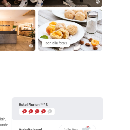
Toon alle foto's
Hotel Florian ***S
air,
runde
Sella Ronda - Alta Badia