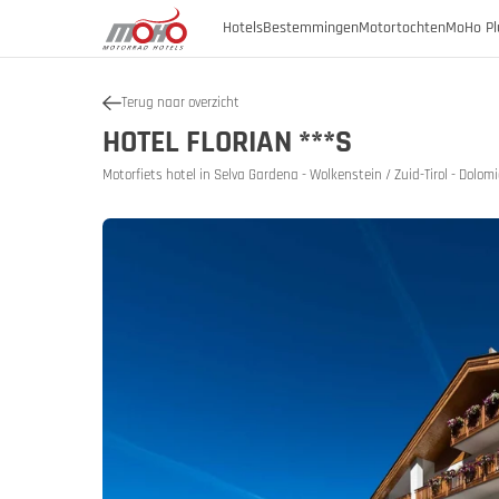
Hotels
Bestemmingen
Motortochten
MoHo Pl
Terug naar overzicht
Oostenrijk
HOTEL FLORIAN ***S
Oostenrijk
Burgenland
Motorfiets hotel in Selva Gardena - Wolkenstein / Zuid-Tirol - Dolomie
Oostenrij
Oosten
Duitsland
Karinthië
Neder-Oostenrijk
Italië
Geschiede
Opper-Oostenrijk
Slovenië
SalzburgerLand
Stiermarken
Tirol
Vorarlberg