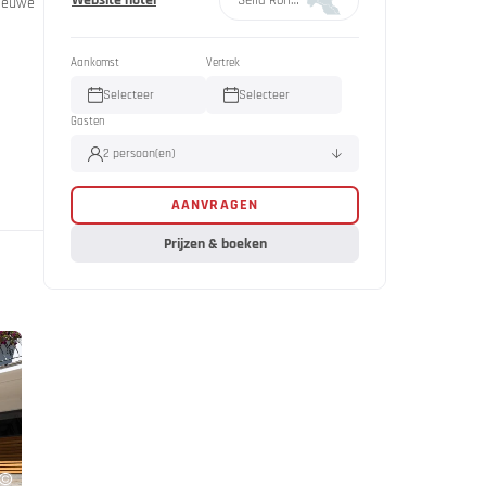
Website hotel
nieuwe
Aankomst
Vertrek
Selecteer
Selecteer
Gasten
2 persoon(en)
AANVRAGEN
Volwassene(n)
2
Kind(eren)
0
Prijzen & boeken