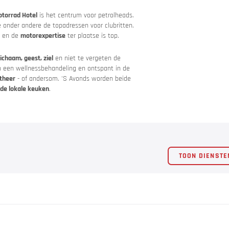
ngen
torrad Hotel
is het centrum voor petrolheads.
e onder andere de topadressen voor clubritten.
s en de
motorexpertise
ter plaatse is top.
chaam, geest, ziel
en niet te vergeten de
van een wellnessbehandeling en ontspant in de
theer
- of andersom. 'S Avonds worden beide
t de lokale keuken
.
TOON DIENSTE
g en voorzichtig!