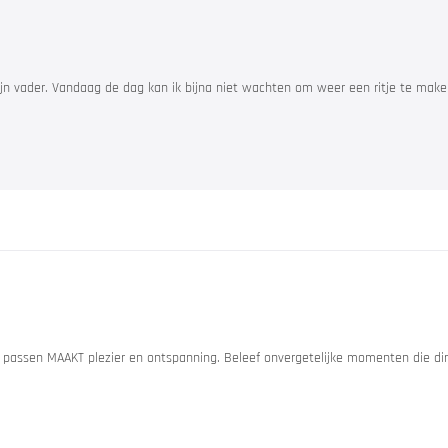
ijn vader. Vandaag de dag kan ik bijna niet wachten om weer een ritje te mak
ore
& evenementen
passen MAAKT plezier en ontspanning. Beleef onvergetelijke momenten die dir