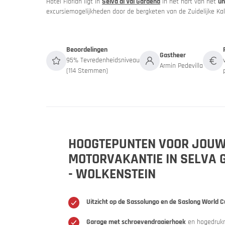
Hotel Florian ligt in
Selva di Val Gardena
in het hart van het
un
excursiemogelijkheden door de bergketen van de Zuidelijke Kal
Beoordelingen
Gastheer
95% Tevredenheidsniveau
Armin Pedevilla
(114 Stemmen)
Slovenië
Sloven
HOOGTEPUNTEN VOOR JOU
Een motor
MOTORVAKANTIE IN SELVA
- WOLKENSTEIN
Uitzicht op de Sassolungo en de Saslong World C
Garage met schroevendraaierhoek
en hogedrukr