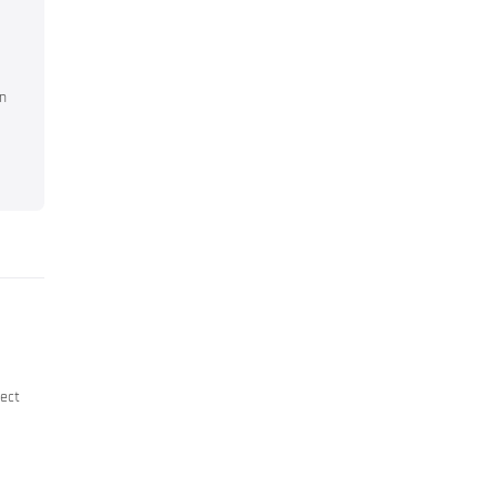
en
ect