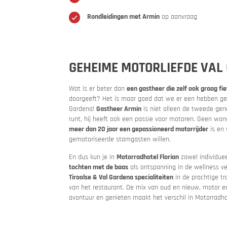
Rondleidingen met Armin
op aanvraag
Kwaliteit
Motor 
GEHEIME MOTORLIEFDE VAL
Vakantieb
Wat is er beter dan
een gastheer die zelf ook graag fie
doorgeeft? Het is maar goed dat we er een hebben ge
Gardena!
Gastheer Armin
is niet alleen de tweede gene
runt, hij heeft ook een passie voor motoren. Geen won
meer dan 20 jaar een gepassioneerd motorrijder
is en 
gemotoriseerde stamgasten willen.
En dus kun je in
Motorradhotel Florian
zowel individue
tochten met de baas
als ontspanning in de wellness v
Tiroolse & Val Gardena specialiteiten
in de prachtige tr
van het restaurant. De mix van oud en nieuw, motor e
avontuur en genieten maakt het verschil in Motorradhot
MoHos m
Passe