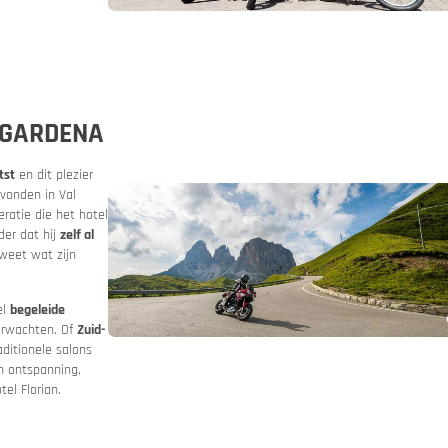
sbelofte
Routeplanner
 GARDENA
onnen
tst
en dit plezier
vonden in Val
ratie die het hotel
der dat hij
zelf al
weet wat zijn
el
begeleide
erwachten. Of
Zuid-
aditionele salons
n ontspanning,
el Florian.
et motorverhuur
n & bergwegen