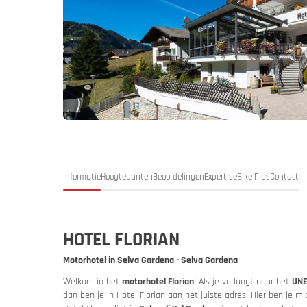
Duitsland
Duitsl
My MoHo-
Informatie
Hoogtepunten
Beoordelingen
Expertise
Bike Plus
Contact
HOTEL FLORIAN
Motorhotel in Selva Gardena - Selva Gardena
Welkom in het
motorhotel Florian
! Als je verlangt naar het
UNE
Italië
Italië
Motor- en
dan ben je in Hotel Florian aan het juiste adres. Hier ben je m