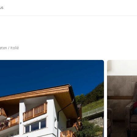
us
ten / Italië
k
rijk
nis van de MoHo's