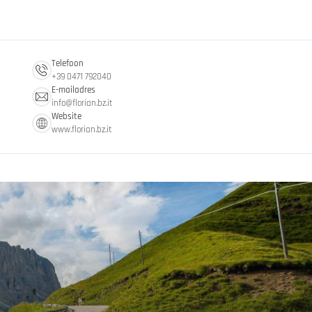
Telefoon
+39 0471 792040
E-mailadres
info@
florian.bz.
it
Website
www.florian.bz.it