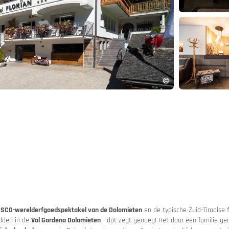
and
App
SCO-werelderfgoedspektakel van de Dolomieten
en de typische Zuid-Tiroolse fl
 autotrein
idden in de
Val Gardena Dolomieten
- dat zegt genoeg! Het door een familie ge