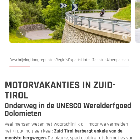
1
/
3
Beschrijving
Hoogtepunten
Regio's
Experts
Hotels
Tochten
Alpenpassen
MOTORVAKANTIES IN ZUID-
TIROL
Onderweg in de UNESCO Werelderfgoed
Dolomieten
Veel mensen weten het waarschijnlijk al - maar we vermelden
het graag nog een keer:
Zuid-Tirol herbergt enkele van de
mooiste bergwegen.
De bizarre, spectaculaire rotsformaties van