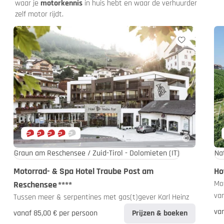
waar je
motorkennis
in huis hebt en waar de verhuurder
zelf motor rijdt.
Graun am Reschensee / Zuid-Tirol - Dolomieten
(IT)
Na
Motorrad- & Spa Hotel Traube Post am
Ho
Mo
Reschensee
****
va
Tussen meer & serpentines met gas(t)gever Karl Heinz
va
vanaf 85,00 € per persoon
Prijzen & boeken