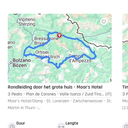
Rondleiding door het grote huis - Moar's Hotel
Ti
3 Peaks - Plan de Corones - Valle Isarco / Zuid-Tirol - Dolomieten
(IT)
Moar's Hotel/Olang - St. Lorenzen - Zwischenwasser - St.
Moa
Martin in Thurn -…
(2.
Duur
Lengte