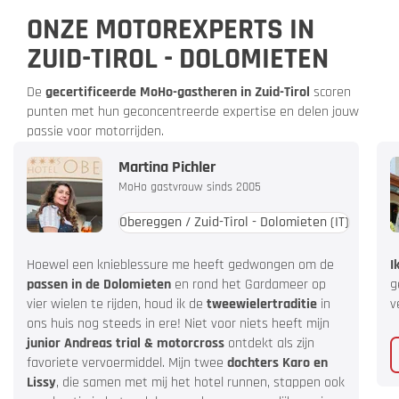
ONZE MOTOREXPERTS IN
ZUID-TIROL - DOLOMIETEN
De
gecertificeerde MoHo-gastheren in Zuid-Tirol
scoren
punten met hun geconcentreerde expertise en delen jouw
passie voor motorrijden.
Martina Pichler
MoHo gastvrouw sinds 2005
Obereggen / Zuid-Tirol - Dolomieten
(IT)
Hoewel een knieblessure me heeft gedwongen om de
I
passen in de Dolomieten
en rond het Gardameer op
g
vier wielen te rijden, houd ik de
tweewielertraditie
in
v
ons huis nog steeds in ere! Niet voor niets heeft mijn
junior Andreas trial & motorcross
ontdekt als zijn
favoriete vervoermiddel. Mijn twee
dochters Karo en
Lissy
, die samen met mij het hotel runnen, stappen ook