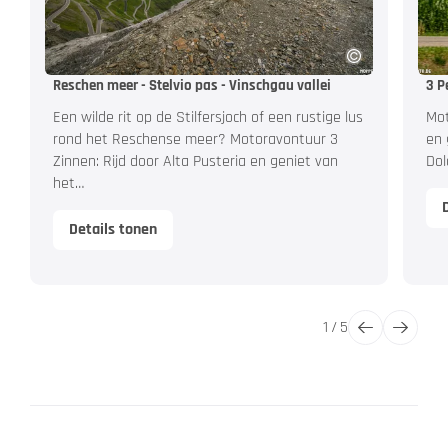
Reschen meer - Stelvio pas - Vinschgau vallei
3 P
Een wilde rit op de Stilfersjoch of een rustige lus
Mot
rond het Reschense meer? Motoravontuur 3
en 
Zinnen: Rijd door Alta Pusteria en geniet van
Dol
het…
Details tonen
1
/
5