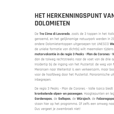
HET HERKENNINGSPUNT VAN
DOLOMIETEN
Kwaliteit
Motor 
De
Tre Cime di Lavaredo
, zoals de 3 toppen in het Ita
genoemd, en het gelijknamige natuurpark werden in 
Vakantieb
andere Dolomietentoppen uitgeroepen tot UNESCO
We
de unieke formatie van dichtbij wilt meemaken tijdens
motorvakantie in de regio 3 Peaks - Plan de Corones - V
dan de tolweg rechtstreeks naar de voet van de drie o
Insidertip bij de ingang van het Pustertal: de weg van
Meransen naar Weitental is een verkeersarm, maar boch
voor de hoofdweg door het Pustertal. Panoramische ui
inbegrepen.
De regio 3 Peaks - Plan de Corones - Valle Isarco biedt
kronkelende alpen- en paswegen
. Hoogtepunten en le
Gardenapas
, de
Sellapas
, de
Würzjoch
, de
Falzaregopa
staan hier op het programma. Of zelfs een omweg naa
MoHos m
Passe
Dus vergeet je zwembroek niet!