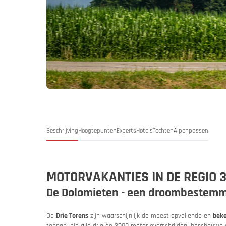
Duitsland
Duitsl
My MoHo-
Beschrijving
Hoogtepunten
Experts
Hotels
Tochten
Alpenpassen
MOTORVAKANTIES IN DE REGIO 3
De Dolomieten - een droombestemmi
Italië
Italië
De
Drie Torens
zijn waarschijnlijk de meest opvallende en
beke
Motor- en
toppen, die alle drie de 3000 meter overschrijden, beschouwd