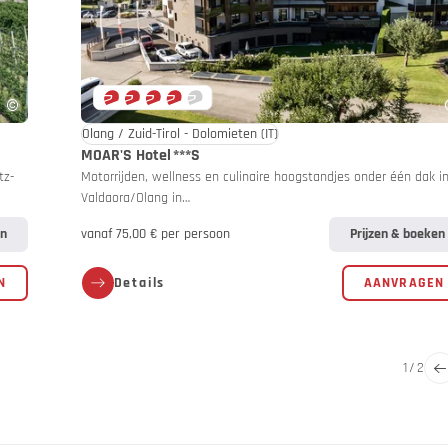
ngen
Olang / Zuid-Tirol - Dolomieten
(IT)
MOAR'S Hotel
***S
tz-
Motorrijden, wellness en culinaire hoogstandjes onder één dak i
Valdaora/Olang in…
en
vanaf 75,00 € per persoon
Prijzen & boeken
N
Details
AANVRAGEN
1
/
2
g en voorzichtig!