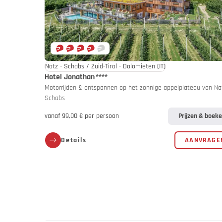
Aanbiedi
Catalogus
Natz - Schabs / Zuid-Tirol - Dolomieten
(IT)
Hotel Jonathan
****
Motorrijden & ontspannen op het zonnige appelplateau van Na
Schabs
vanaf 99,00 € per persoon
Prijzen & boek
Details
AANVRAGE
Rijd rusti