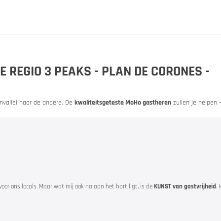
adviseur
E REGIO 3 PEAKS - PLAN DE CORONES -
nvallei naar de andere. De
kwaliteitsgeteste MoHo gastheren
zullen je helpen 
orervaring
gen
voor ons locals. Maar wat mij ook na aan het hart ligt, is de
KUNST van gastvrijheid
. 