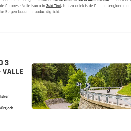
 de Corones - Valle Isarco in
Zuid Tirol
. Net zo uniek is de Dolomietengloed (Ladi
ke Bergen baden in roodachtig licht.
O 3
- VALLE
ië
 huren
lisken
Würzjoch