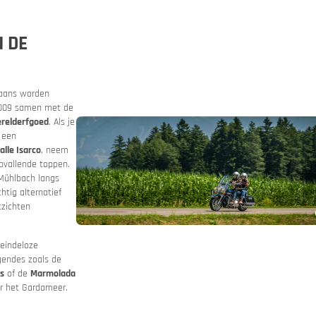
 DE
sbelofte
Routeplanner
liaans worden
2009 samen met de
onnen
relderfgoed
. Als je
 een
alle Isarco
, neem
pvallende toppen.
 Mühlbach langs
tig alternatief
tzichten
 eindeloze
gendes zoals de
s
of de
Marmolada
r het Gardameer.
et motorverhuur
n & bergwegen