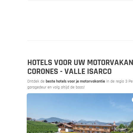
Bike & M
Beurzen 
HOTELS VOOR UW MOTORVAKANTI
CORONES - VALLE ISARCO
Ontdek de
beste hotels voor je motorvakantie
in de regio 3 Pe
garagedeur en volg altijd de baas!