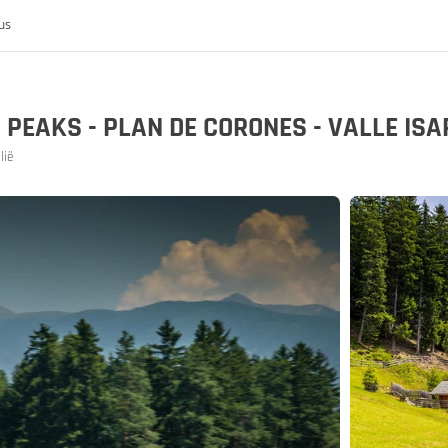
us
 PEAKS - PLAN DE CORONES - VALLE IS
lië
k
rijk
nis van de MoHo's