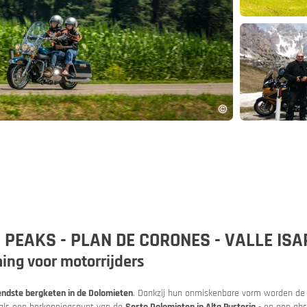
and
App
 PEAKS - PLAN DE CORONES - VALLE IS
ng voor motorrijders
ndste bergketen in de Dolomieten
. Dankzij hun onmiskenbare vorm worden de 
 autotrein
 als een herkenningspunt van de
Sesto Dolomieten in Alta Pusteria
- en een abs