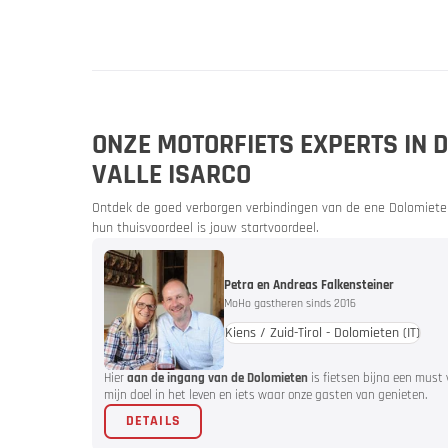
Vakantie 
ONZE MOTORFIETS EXPERTS IN D
VALLE ISARCO
Ontdek de goed verborgen verbindingen van de ene Dolomiete
hun thuisvoordeel is jouw startvoordeel.
Jouw mot
Petra en Andreas Falkensteiner
MoHo gastheren sinds 2016
Kiens / Zuid-Tirol - Dolomieten
(IT)
Aanbiedin
Hier
aan de ingang van de Dolomieten
is fietsen bijna een must 
mijn doel in het leven en iets waar onze gasten van genieten.
DETAILS