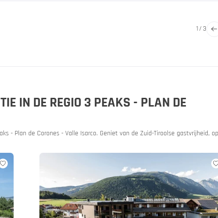
1
/
3
ore
& evenementen
E IN DE REGIO 3 PEAKS - PLAN DE
aks - Plan de Corones - Valle Isarco. Geniet van de Zuid-Tiroolse gastvrijheid, o