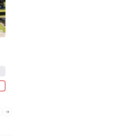
Kiens / Zuid-Tirol - Dolomieten
(IT)
Hotel & Südtiroler Gasthaus Der Gassenwirt
***
n
Bochten, culinaire hoogstandjes & cultuur - jouw motorhotel in he
hart van…
vanaf 65,00 € per persoon
Prijzen & boeken
Details
AANVRAGEN