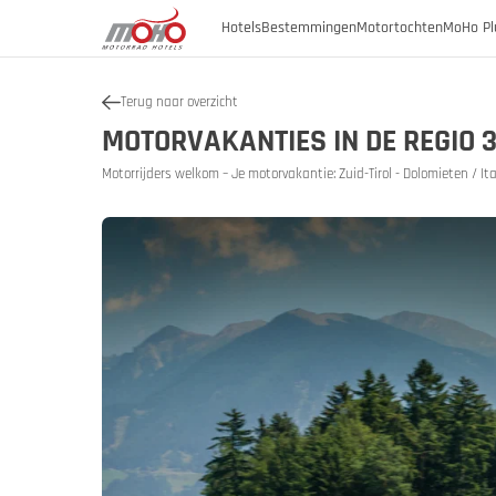
Hotels
Bestemmingen
Motortochten
MoHo Pl
Terug naar overzicht
Oostenrijk
MOTORVAKANTIES IN DE REGIO 3
Oostenrijk
Burgenland
Motorrijders welkom – Je motorvakantie: Zuid-Tirol - Dolomieten / Ita
Oostenrij
Oosten
Duitsland
Karinthië
Neder-Oostenrijk
Italië
Geschiede
Opper-Oostenrijk
Slovenië
SalzburgerLand
Stiermarken
Tirol
Vorarlberg