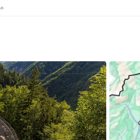
us
k
rijk
nis van de MoHo's