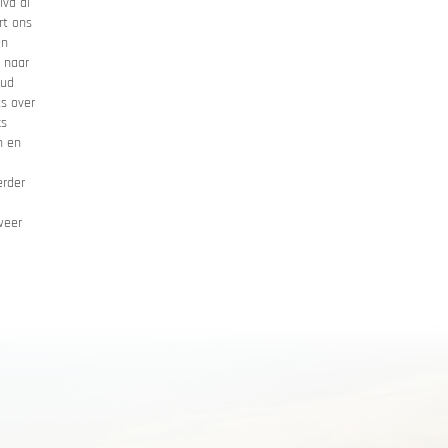
lva di
rt ons
en
 naar
oud
ts over
ks
n en
erder
weer