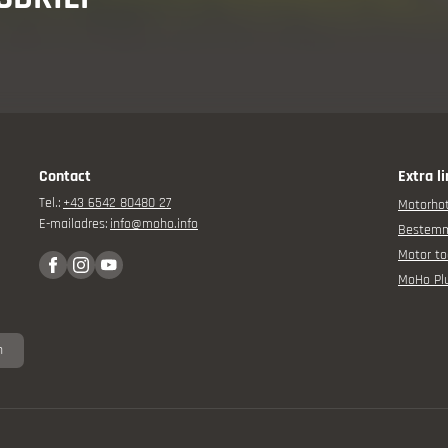
ore
Contact
Extra l
& evenementen
Tel.:
+43 6542 80480 27
Motorhot
E-mailadres:
info@
moho.
info
Bestem
Motor to
MoHo Pl
n