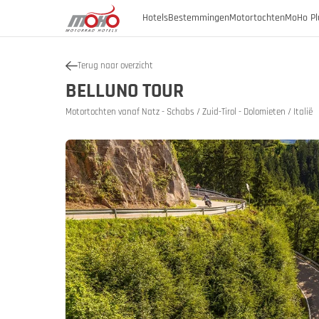
Hotels
Bestemmingen
Motortochten
MoHo Pl
Terug naar overzicht
Oostenrijk
BELLUNO TOUR
Oostenrijk
Burgenland
Motortochten vanaf Natz - Schabs / Zuid-Tirol - Dolomieten / Italië
Oostenrij
Oosten
Duitsland
Karinthië
Neder-Oostenrijk
Italië
Geschiede
Opper-Oostenrijk
Slovenië
SalzburgerLand
Stiermarken
Tirol
Vorarlberg