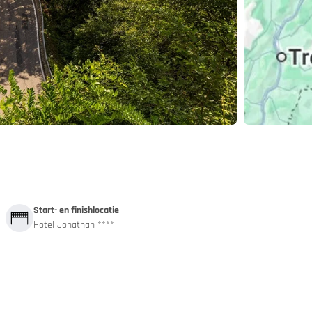
and
App
Start- en finishlocatie
Hotel Jonathan ****
 autotrein