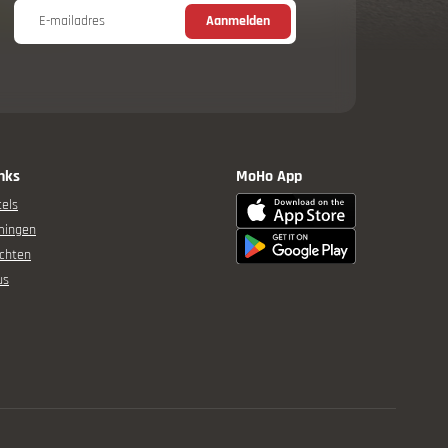
E-mailadres
Aanmelden
inks
MoHo App
els
mingen
chten
us