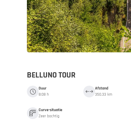
Duitsland
Duitsl
My MoHo-
BELLUNO TOUR
Duur
Afstand
8:08 h
350.33 km
Curve-situatie
Zeer bochtig
Italië
Italië
Motor- en