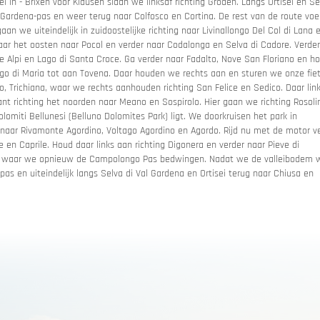
i in - Brixen voor Klausen slaan we linksaf richting Gröden. Langs Ortisei en Se
Gardena-pas en weer terug naar Colfosco en Cortina. De rest van de route voe
 we uiteindelijk in zuidoostelijke richting naar Livinallongo Del Col di Lana 
aar het oosten naar Pocol en verder naar Codalonga en Selva di Cadore. Verder
lle Alpi en Lago di Santa Croce. Ga verder naar Fadalto, Nove San Floriano en h
sbelofte
Routeplanner
ago di Maria tot aan Tovena. Daar houden we rechts aan en sturen we onze fie
 Trichiana, waar we rechts aanhouden richting San Felice en Sedico. Daar lin
nt richting het noorden naar Meano en Sospirolo. Hier gaan we richting Rosoli
onnen
lomiti Bellunesi (Belluno Dolomites Park) ligt. We doorkruisen het park in
ng naar Rivamonte Agordino, Voltago Agordino en Agordo. Rijd nu met de motor v
 en Caprile. Houd daar links aan richting Digonera en verder naar Pieve di
ba, waar we opnieuw de Campolongo Pas bedwingen. Nadat we de valleibodem 
as en uiteindelijk langs Selva di Val Gardena en Ortisei terug naar Chiusa en
et motorverhuur
n & bergwegen