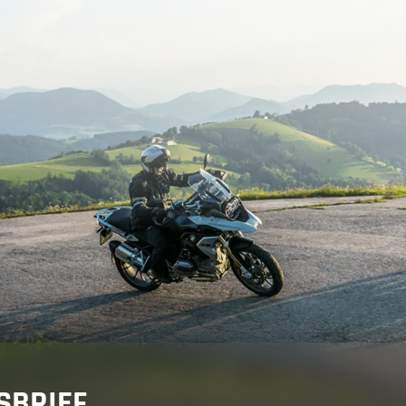
adviseur
orervaring
gen
SBRIEF