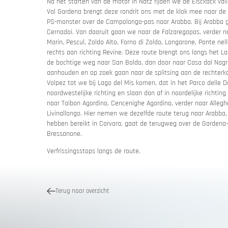
Na het starten van de motor in Natz rijden we de Eisckack valle
Val Gardena brengt deze rondrit ons met de klok mee naar de 
PS-monster over de Campolongo-pas naar Arabba. Bij Arabba gaan
Cernadoi. Van daaruit gaan we naar de Falzaregopas, verder n
Marin, Pescul, Zoldo Alto, Forno di Zoldo, Longarone, Ponte ne
Kwaliteit
Motor 
rechts aan richting Revine. Deze route brengt ons langs het L
de bochtige weg naar San Boldo, dan door naar Casa dal Nagro,
aanhouden en op zoek gaan naar de splitsing aan de rechterka
Vakantieb
Volpez tot we bij Lago del Mis komen, dat in het Parco delle Do
noordwestelijke richting en slaan dan af in noordelijke richti
naar Taibon Agordino, Cencenighe Agordino, verder naar Alleghe
Livinallongo. Hier nemen we dezelfde route terug naar Arab
hebben bereikt in Corvara, gaat de terugweg over de Gardena-p
Bressanone.
Verfrissingsstops langs de route.
Terug naar overzicht
MoHos m
Passe