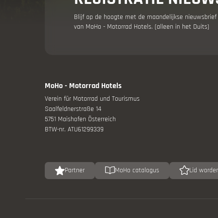
Blijf op de hoogte met de maandelijkse nieuwsbrief
van MoHo - Motorrad Hotels. (alleen in het Duits)
Bike & M
MoHo - Motorrad Hotels
Beurzen 
Verein für Motorrad und Tourismus
Saalfeldnerstraße 14
5751 Maishofen Österreich
BTW-nr. ATU61299339
Partner
MoHo catalogus
Lid worde