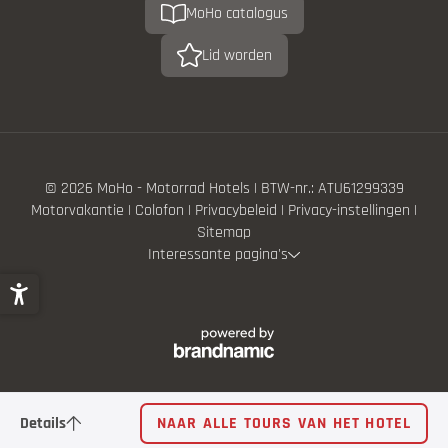
MoHo catalogus
Lid worden
© 2026 MoHo - Motorrad Hotels
|
BTW-nr.: ATU61299339
Motorvakantie
|
Colofon
|
Privacybeleid
|
Privacy-instellingen
|
Sitemap
Interessante pagina's
Details
NAAR ALLE TOURS VAN HET HOTEL
Pinzger 18 - Brandenberg Gnadenwald Hochfügen