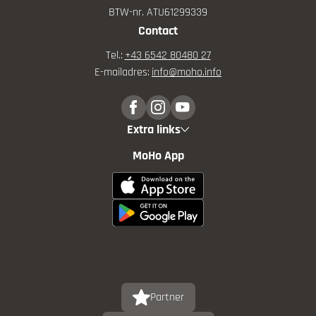
BTW-nr. ATU61299339
Contact
Tel.:
+43 6542 80480 27
E-mailadres:
info@
moho.
info
Extra links
MoHo App
Partner