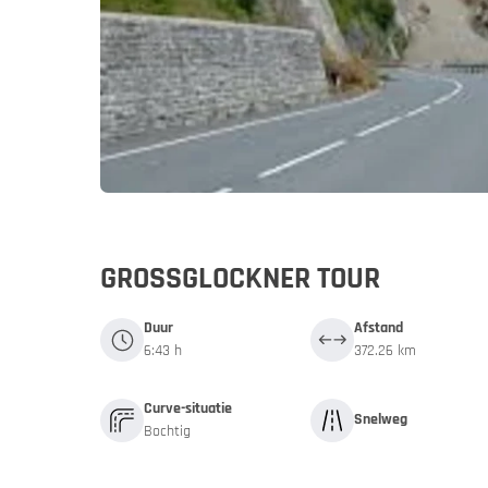
Duitsland
Duitsl
My MoHo-
GROSSGLOCKNER TOUR
Duur
Afstand
6:43 h
372.26 km
Curve-situatie
Snelweg
Bochtig
Italië
Italië
Motor- en