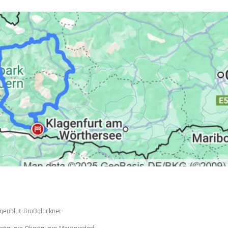
ië
 huren
igenblut-Großglockner-