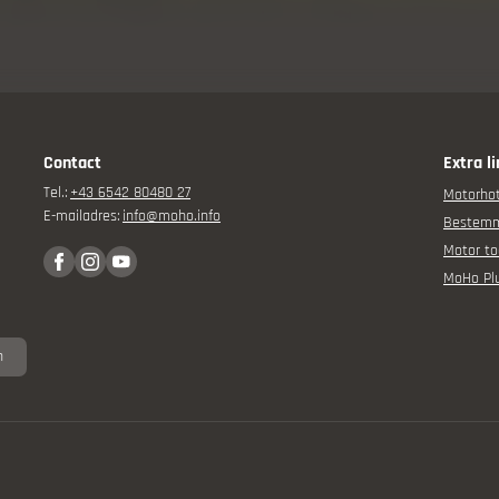
ore
Contact
Extra l
Tel.:
+43 6542 80480 27
Motorhot
E-mailadres:
info@
moho.
info
& evenementen
Bestem
Motor to
MoHo Pl
n