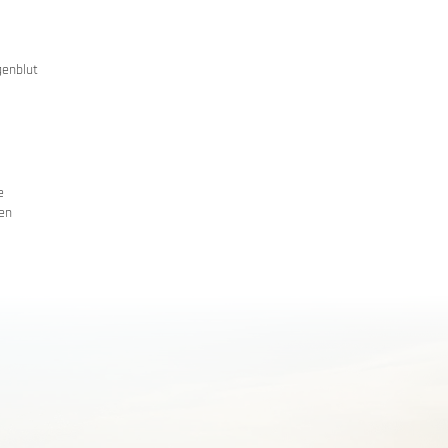
genblut
e
en