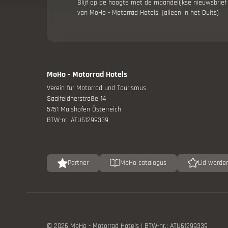
Blijf op de hoogte met de maandelijkse nieuwsbrief
van MoHo - Motorrad Hotels. (alleen in het Duits)
Bike & M
MoHo - Motorrad Hotels
Verein für Motorrad und Tourismus
Saalfeldnerstraße 14
Beurzen 
5751 Maishofen Österreich
BTW-nr. ATU61299339
Partner
MoHo catalogus
Lid worde
© 2026 MoHo - Motorrad Hotels
|
BTW-nr.: ATU61299339