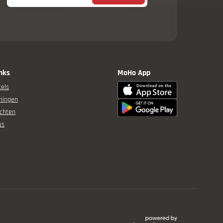
inks
MoHo App
els
mingen
chten
us