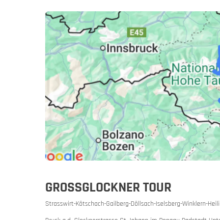
Slovenië
Sloven
Een motor
GROSSGLOCKNER TOUR
Strasswirt-Kötschach-Gailberg-Döllsach-Iselsberg-Winklern-Heil