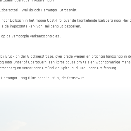
ertauern-Obertauern-Mauterndorf-
euzbersattel - Weißbriach-Hermagor- Strasswirt.
s naar Döllsach in het mooie Oost-Tirol over de kronkelende Iselsberg naar Heili
 je de imposante kerk van Heiligenblut bezoeken.
sbelofte
Routeplanner
 op de verhoogde verkeerscontroles).
onnen
 bij Bruck an der Glocknerstrasse, over brede wegen en prachtig landschap in d
oog naar Unter of Obertauern, een korte pauze om te zien waar sommige mens
atschberg en verder naar Gmünd via Spital a. d. Drau naar Greifenburg.
 Hermagor - nog 8 km naar "huis" bij de Strasswirt.
et motorverhuur
n & bergwegen