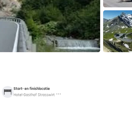
and
App
Start- en finishlocatie
Hotel-Gasthof Strasswirt ***
 autotrein