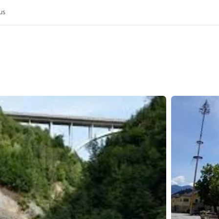
us
k
rijk
nis van de MoHo's