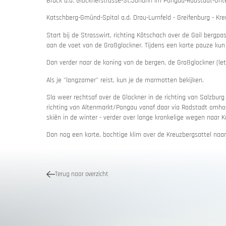
Bruck a.d. Glocknerstrasse-St.Johann im Pongau-Radstadt-Unt
Katschberg-Gmünd-Spital a.d. Drau-Lurnfeld - Greifenburg - Kr
Start bij de Strasswirt, richting Kötschach over de Gail bergpa
aan de voet van de Großglockner. Tijdens een korte pauze kun
Kwaliteit
Motor 
Dan verder naar de koning van de bergen, de Großglockner (let
Vakantieb
Als je "langzamer" reist, kun je de marmotten bekijken.
Sla weer rechtsaf over de Glockner in de richting van Salzburg
richting van Altenmarkt/Pongau vanaf daar via Radstadt omh
skiën in de winter - verder over lange kronkelige wegen naar K
Dan nog een korte, bochtige klim over de Kreuzbergsattel naar
Terug naar overzicht
MoHos m
Passe