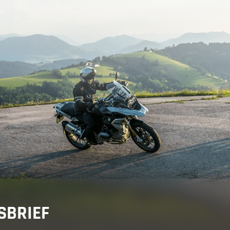
adviseur
orervaring
gen
SBRIEF