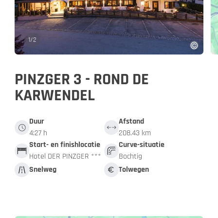
1
/
2
PINZGER 3 - ROND DE
KARWENDEL
Duur
Afstand
4:27 h
208.43 km
Start- en finishlocatie
Curve-situatie
Hotel DER PINZGER ***
Bochtig
Snelweg
Tolwegen