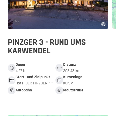
1
/
2
PINZGER 3 - RUND UMS
KARWENDEL
Dauer
Distanz
4:27 h
208.43 km
Start- und Zielpunkt
Kurvenlage
Hotel DER PINZGER ***
Kurvig
Autobahn
Mautstraße