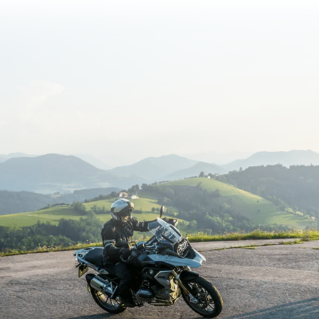
sbelofte
Routeplanner
onnen
et motorverhuur
n & bergwegen