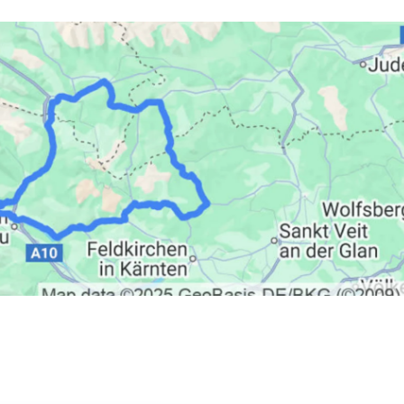
ië
 huren