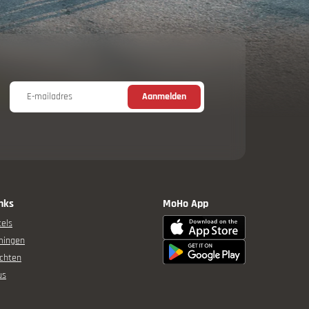
E-mailadres
Aanmelden
inks
MoHo App
els
mingen
chten
us