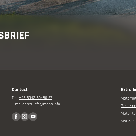
adviseur
SBRIEF
orervaring
Contact
Extra l
Tel.:
+43 6542 80480 27
Motorhot
gen
E-mailadres:
info@
moho.
info
Bestem
Motor to
MoHo Pl