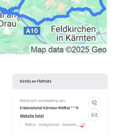
Sirnitz en Flattnitz
Motortocht aanbeveling van:
Erlebnishotel Kärnten-Mölltal ***S
Website hotel
Mölltal - Großglockner - Nockalm