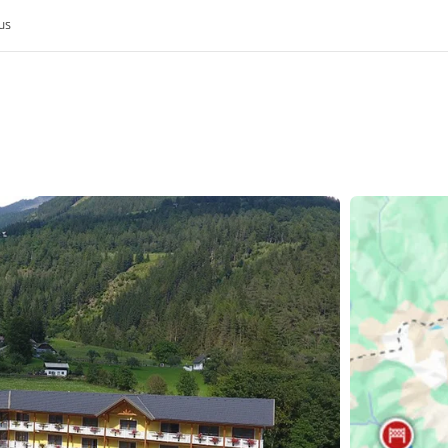
us
k
rijk
nis van de MoHo's