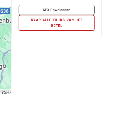
GPX Downloaden
NAAR ALLE TOURS VAN HET
HOTEL