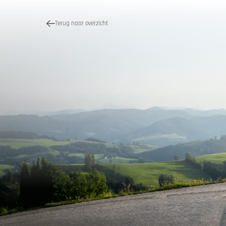
Terug naar overzicht
Kwaliteit
Motor 
Vakantieb
MoHos m
Passe