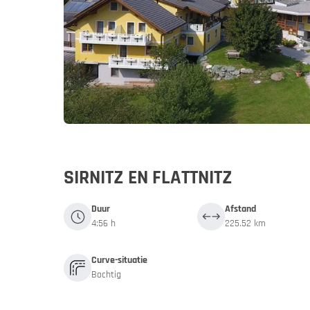
Duitsland
Duitsl
My MoHo-
SIRNITZ EN FLATTNITZ
Duur
Afstand
4:56 h
225.52 km
Curve-situatie
Bochtig
Italië
Italië
Motor- en