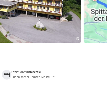
and
App
Start- en finishlocatie
Erlebnishotel Kärnten-Mölltal ***S
 autotrein