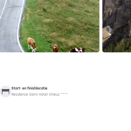
and
App
Start- en finishlocatie
Residence Garni Hotel Vineus ****
 autotrein