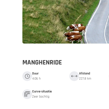
Duitsland
Duitsl
My MoHo-
MANGHENRIDE
Duur
Afstand
4:06 h
227.8 km
Curve-situatie
Zeer bochtig
Italië
Italië
Motor- en