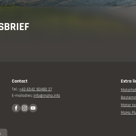
adviseur
SBRIEF
Contact
Extra l
orervaring
Tel.:
+43 6542 80480 27
Motorhot
E-mailadres:
info@
moho.
info
Bestem
gen
Motor to
MoHo Pl
n