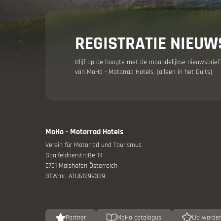
Vakantie 
REGISTRATIE NIEUW
Blijf op de hoogte met de maandelijkse nieuwsbrief
van MoHo - Motorrad Hotels. (alleen in het Duits)
MoHo - Motorrad Hotels
Jouw mot
Verein für Motorrad und Tourismus
Saalfeldnerstraße 14
Aanbiedin
5751 Maishofen Österreich
BTW-nr. ATU61299339
Partner
MoHo catalogus
Lid worde