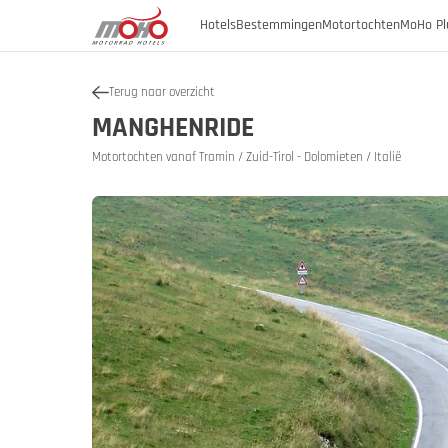
Hotels
Bestemmingen
Motortochten
MoHo Pl
Terug naar overzicht
Oostenrijk
MANGHENRIDE
Oostenrijk
Burgenland
Motortochten vanaf Tramin / Zuid-Tirol - Dolomieten / Italië
Oostenrij
Oosten
Duitsland
Karinthië
Neder-Oostenrijk
Italië
Geschiede
Opper-Oostenrijk
Slovenië
SalzburgerLand
Stiermarken
Tirol
Vorarlberg