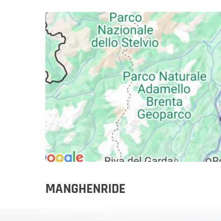
Slovenië
Sloven
Een motor
MANGHENRIDE