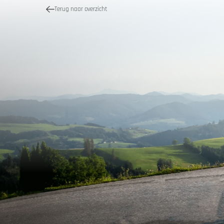
Terug naar overzicht
Kwaliteit
Motor 
Vakantieb
MoHos m
Passe