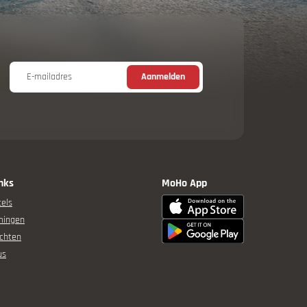
E-mailadres
Aanmelden
inks
MoHo App
els
mingen
chten
us