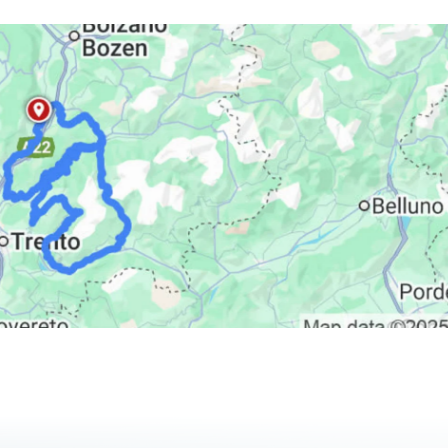
ië
 huren