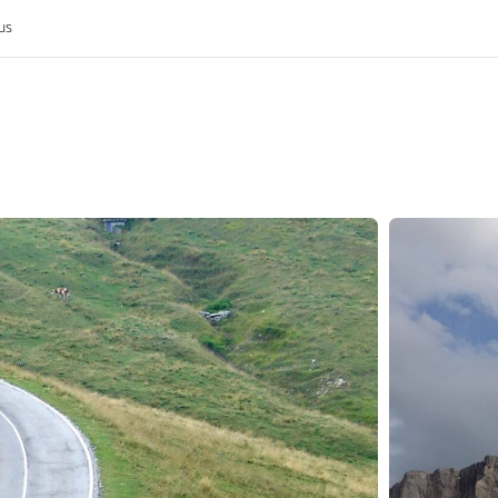
us
k
rijk
nis van de MoHo's