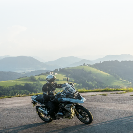
sbelofte
Routeplanner
onnen
et motorverhuur
n & bergwegen