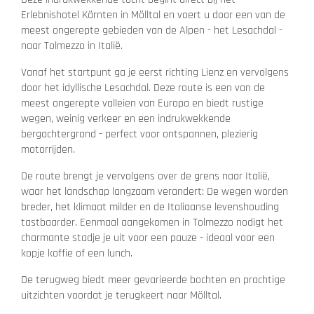
Erlebnishotel Kärnten in Mölltal en voert u door een van de
meest ongerepte gebieden van de Alpen - het Lesachdal -
naar Tolmezzo in Italië.
Vanaf het startpunt ga je eerst richting Lienz en vervolgens
door het idyllische Lesachdal. Deze route is een van de
meest ongerepte valleien van Europa en biedt rustige
wegen, weinig verkeer en een indrukwekkende
bergachtergrond - perfect voor ontspannen, plezierig
motorrijden.
De route brengt je vervolgens over de grens naar Italië,
waar het landschap langzaam verandert: De wegen worden
breder, het klimaat milder en de Italiaanse levenshouding
tastbaarder. Eenmaal aangekomen in Tolmezzo nodigt het
charmante stadje je uit voor een pauze - ideaal voor een
kopje koffie of een lunch.
De terugweg biedt meer gevarieerde bochten en prachtige
uitzichten voordat je terugkeert naar Mölltal.