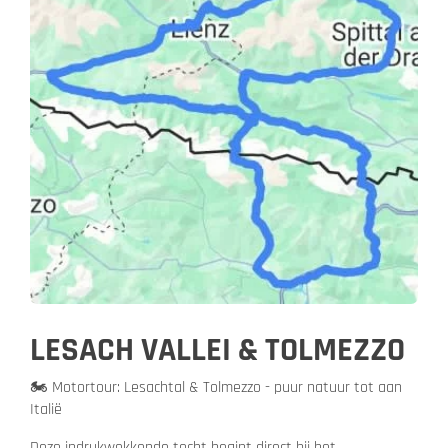
LESACH VALLEI & TOLMEZZO
🏍️ Motortour: Lesachtal & Tolmezzo - puur natuur tot aan
Italië
Deze indrukwekkende tocht begint direct bij het