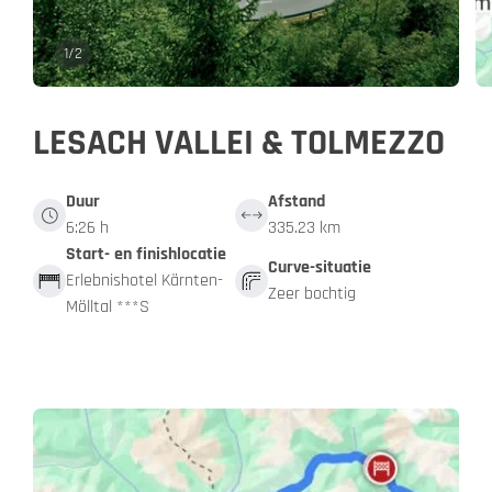
1
/
2
LESACH VALLEI & TOLMEZZO
Duur
Afstand
6:26 h
335.23 km
Start- en finishlocatie
Curve-situatie
Erlebnishotel Kärnten-
Zeer bochtig
Mölltal ***S