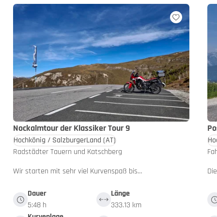
Nockalmtour der Klassiker Tour 9
Po
Hochkönig / SalzburgerLand
(AT)
Ho
Radstädter Tauern und Katschberg
Fah
Wir starten mit sehr viel Kurvenspaß bis…
Die
Dauer
Länge
5:48 h
333.13 km
Kurvenlage