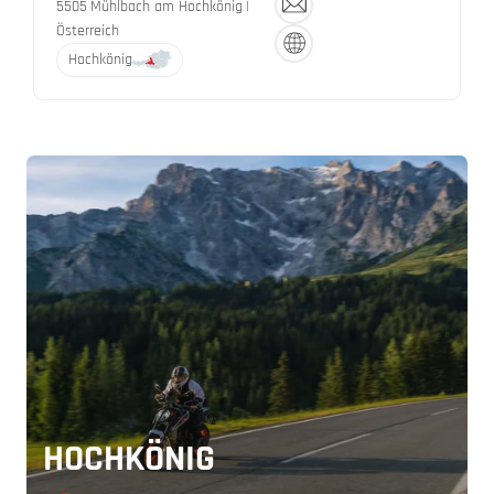
5505
Mühlbach am Hochkönig
|
Österreich
Hochkönig
HOCHKÖNIG