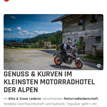
GENUSS & KURVEN IM
KLEINSTEN MOTORRADHOTEL
DER ALPEN
Im
Bike & Snow Lederer
verschmelzen
Motorradleidenschaft
,
familiäre Gastfreundschaft und Kulinarik. Tagsüber geht’s mit