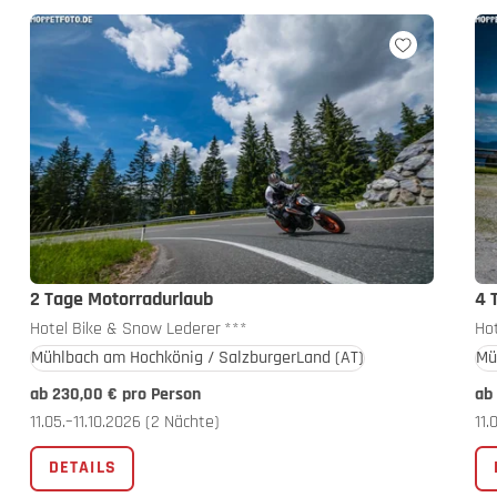
2 Tage Motorradurlaub
4 
Hotel Bike & Snow Lederer
***
Ho
Mühlbach am Hochkönig / SalzburgerLand
(AT)
Mü
ab 230,00 € pro Person
ab
11.05.–11.10.2026
(2 Nächte)
11.
DETAILS