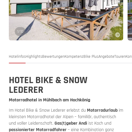
1
/
10
Hotelinfos
Highlights
Bewertungen
Kompetenz
Bike Plus
Angebote
Touren
Kon
HOTEL BIKE & SNOW
LEDERER
Motorradhotel in Mühlbach am Hochkönig
Im Hotel Bike & Snow Lederer erlebst du
Motorradurlaub
im
kleinsten Motorradhotel der Alpen – familiär, authentisch
und voller Leidenschaft.
Gas(t)geber Andi
ist Koch und
passionierter Motorradfahrer
– eine Kombination ganz