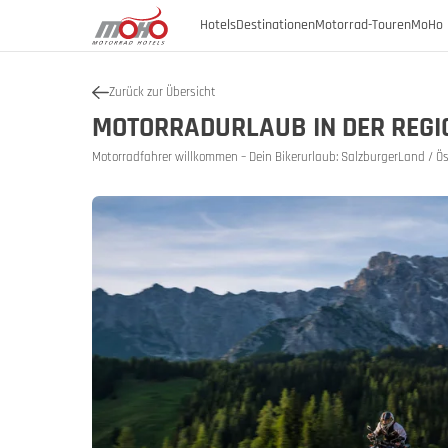
Hotels
Destinationen
Motorrad-Touren
MoHo 
Zurück zur Übersicht
Österreich
MOTORRADURLAUB IN DER REGI
Österreich
Burgenland
Motorradfahrer willkommen – Dein Bikerurlaub: SalzburgerLand / Ös
Österrei
Öster
Deutschland
Kärnten
Niederösterreich
Italien
Geschicht
Oberösterreich
Slowenien
SalzburgerLand
Steiermark
Tirol
Vorarlberg