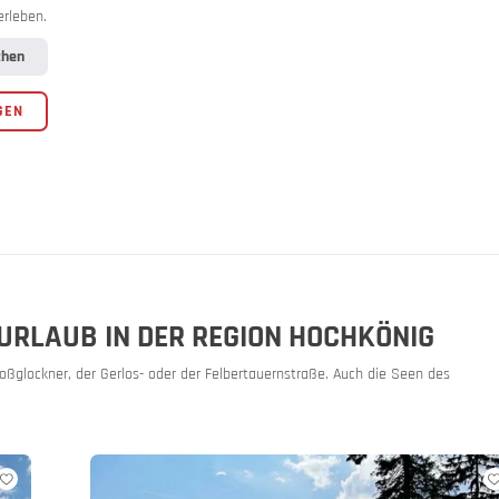
e
erleben.
chen
 Events
GEN
URLAUB IN DER REGION HOCHKÖNIG
ßglockner, der Gerlos- oder der Felbertauernstraße. Auch die Seen des