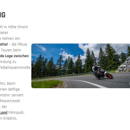
IG
41 m Höhe thront
sversprechen
nplaner
ietet
ge Kehren am
attel
– die Pässe
 mieten
e Touren beim
ale Lage zwischen
indung zu
Felbertauernstraße
hts: Beim
enen deftige
marrn serviert
 Mozartstadt
t der
Land
Fahrspaß,
n Erlebnis.
t Motorradverleih
 & Bergstraßen