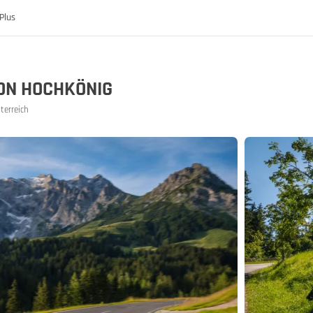
Plus
ON HOCHKÖNIG
terreich
ch
reich
e der MoHo's