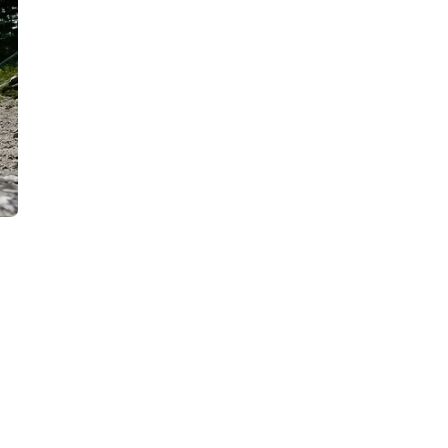
Goldgräberrunde Raurisertal
Hochkönig / SalzburgerLand
(AT)
Dientner Sattel
Wir starten auf unserer Haustrecke rauf auf den Dientner…
Dauer
Länge
2:21 h
125.15 km
Kurvenlage
Mautstraße
Sehr kurvig