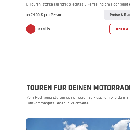
Angebot
17 Touren, starke Kulinarik & echtes Bikerfeeling am Hochkönig 
ab 74,00 € pro Person
Preise & Bu
Messen &
Details
ANFRA
TOUREN FÜR DEINEN MOTORRAD
Vom Hochkönig starten deine Touren zu Klassikern wie dem Gro
Salzkammerguts liegen in Reichweite.
Katalog