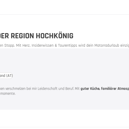
utscheine
DER REGION HOCHKÖNIG
n Stopp. Mit Herz, Insiderwissen & Tourentipps wird dein Motorradurlaub einzig
and
(AT)
orrad-Erlebnis
pen verschmelzen bei mir Leidenschaft und Beruf. Mit
guter Küche, familiärer Atmos
ssmomente.
erater