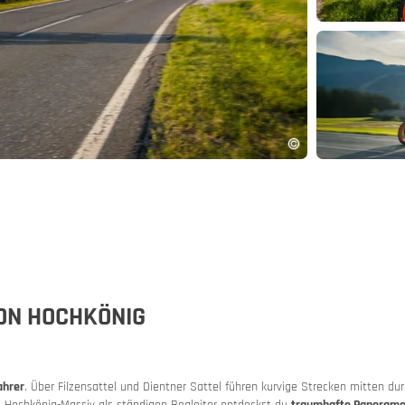
and
chland
-App
ON HOCHKÖNIG
n
ahrer
. Über Filzensattel und Dientner Sattel führen kurvige Strecken mitten dur
cast
 Hochkönig-Massiv als ständigen Begleiter entdeckst du
traumhafte Panoram