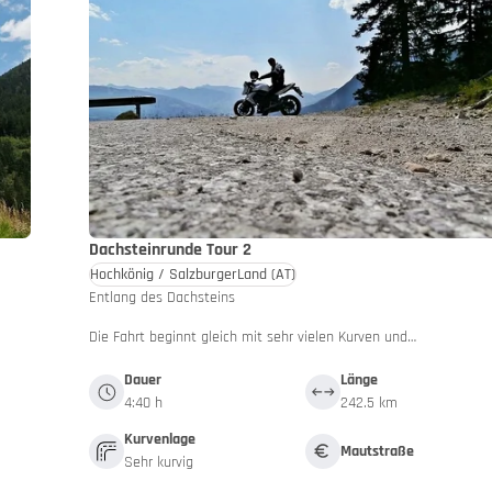
Dachsteinrunde Tour 2
g & rücksichtsvoll!
Hochkönig / SalzburgerLand
(AT)
Entlang des Dachsteins
Die Fahrt beginnt gleich mit sehr vielen Kurven und…
Dauer
Länge
4:40 h
242.5 km
Kurvenlage
Mautstraße
Sehr kurvig