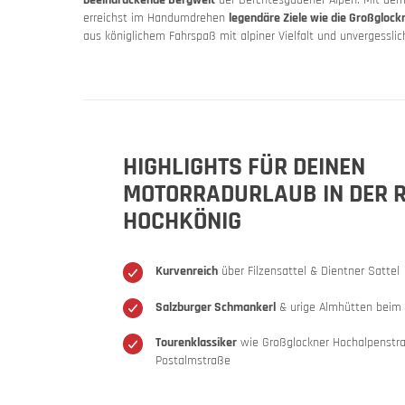
erreichst im Handumdrehen
legendäre Ziele wie die Großgloc
aus königlichem Fahrspaß mit alpiner Vielfalt und unvergessl
HIGHLIGHTS FÜR DEINEN
MOTORRADURLAUB IN DER 
HOCHKÖNIG
Slowenie
Slowe
Motorrad
Kurvenreich
über Filzensattel & Dientner Sattel
Salzburger Schmankerl
& urige Almhütten beim 
Tourenklassiker
wie Großglockner Hochalpenstr
Postalmstraße