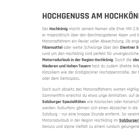
HOCHGENUSS AM HOCHKÖN
Der
Hochkönig
macht seinem Namen alle Ehre: Mit 2.9
Qualität
Toure
er majestätisch über den Berchtesgadener Alpen und b
Motorradfahrern ein Revier voller Abwechslung. Ob en
Filzensattel
oder weite Schwünge über den
Dientner S
Motorrad
rund um den Hochkönig sind perfekt für unvergesslich
Motorradurlaub in der Region Hochkönig
. Durch die
ide
Niederen und Hohen Tauern
hast du zudem direkte Anb
Klassikern wie der Großglockner Hochalpenstraße, der 
oder dem Gerlospass.
Doch auch abseits des Motorradfahrens warten Highlig
Sommerliftln erreichst du etwa urige Almhütten, auf d
Salzburger Spezialitäten
wie Kasnocken oder Kaisersch
werden. Kulturfans gönnen sich einen Abstecher in die
Salzburg – nur eine knappe Stunde entfernt. So verein
Motorradurlaub in der Region Hochkönig im
Salzburger
Genuss und alpine Vielfalt zu einem rundum gelungene
MoHos mi
Pässe