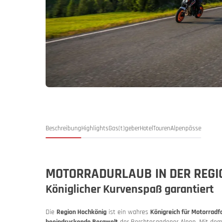
Deutschl
Deuts
My MoHo
Beschreibung
Highlights
Gas(t)geber
Hotel
Touren
Alpenpässe
MOTORRADURLAUB IN DER REGI
Königlicher Kurvenspaß garantiert
Italien
Italie
Die
Region Hochkönig
ist ein wahres
Königreich für Motorradf
MoHo Pod
beeindruckende Bergwelt
der Berchtesgadener Alpen. Mit dem