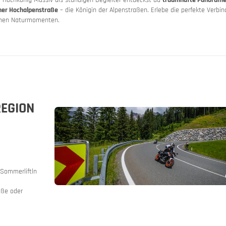
kner Hochalpenstraße
– die Königin der Alpenstraßen. Erlebe die perfekte Verbi
ichen Naturmomenten.
REGION
n
nien
- und Autoreisezug
Sommerliftln
aße oder