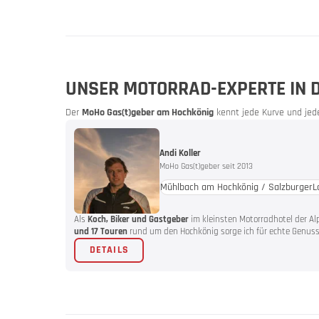
Urlaubsg
UNSER MOTORRAD-EXPERTE IN 
Der
MoHo Gas(t)geber am Hochkönig
kennt jede Kurve und jede
Andi Koller
MoHo Gas(t)geber seit 2013
Mühlbach am Hochkönig / SalzburgerL
Dein Mot
Als
Koch, Biker und Gastgeber
im kleinsten Motorradhotel der Al
und 17 Touren
rund um den Hochkönig sorge ich für echte Genu
Urlaubsb
DETAILS