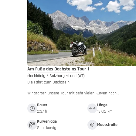
Am Fuße des Dachsteins Tour 1
Fahr ruhi
Hochkönig / SalzburgerLand
(AT)
Die Fahrt zum Dachstein
Wir starten unsere Tour mit sehr vielen Kurven nach…
Dauer
Länge
2:37 h
137.12 km
Kurvenlage
Mautstraße
Sehr kurvig