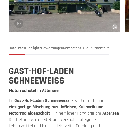
1
/
7
Hotelinfos
Highlights
Bewertungen
Kompetenz
Bike Plus
Kontakt
GAST-HOF-LADEN
SCHNEEWEISS
Motorradhotel in Attersee
Im
Gast-Hof-Laden Schneeweiss
erwartet dich eine
einzigartige Mischung aus Hofleben, Kulinarik und
Motorradleidenschaft
– in herrlicher Hanglage am
Attersee
.
Der Betrieb verarbeitet und verkauft hofeigene
Lebensmittel und bietet gleichzeitig Erholung und