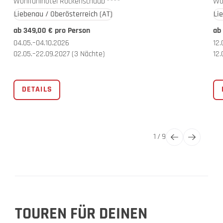
Wohlfühlhotel Rockenschaub
****
Wo
Liebenau / Oberösterreich
(AT)
Li
ab 349,00 € pro Person
ab
04.05.–04.10.2026
12.
02.05.–22.09.2027
(3 Nächte)
12.
DETAILS
1
/
9
TOUREN FÜR DEINEN