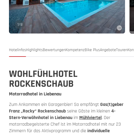
1
/
8
Hotelinfos
Highlights
Bewertungen
Kompetenz
Bike Plus
Angebote
Touren
Kon
WOHLFÜHLHOTEL
ROCKENSCHAUB
Motorradhotel in Liebenau
Zum Ankommen ein Garagenbier! So empfängt
Gas(t)geber
Franz „Rocky“ Rockenschaub
seine Gäste im kleinen
4-
Stern-Verwöhnhotel in Liebenau
im
Mühlviertel
. Der
motorradbegeisterte Chef ist im Motorradhotel mit nur 23
Zimmern für das Aktivprogramm und die
individuelle