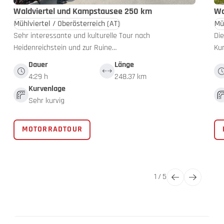
Waldviertel und Kampstausee 250 km
Wa
Mühlviertel / Oberösterreich
(AT)
Mü
Sehr interessante und kulturelle Tour nach
Die
Heidenreichstein und zur Ruine…
Ku
Dauer
Länge
4:29 h
248.37 km
Kurvenlage
Sehr kurvig
MOTORRADTOUR
1
/
5