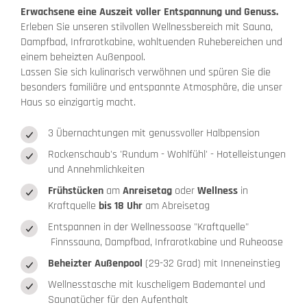
Erwachsene eine Auszeit voller Entspannung und Genuss.
Erleben Sie unseren stilvollen Wellnessbereich mit Sauna,
Dampfbad, Infrarotkabine, wohltuenden Ruhebereichen und
einem beheizten Außenpool.
Lassen Sie sich kulinarisch verwöhnen und spüren Sie die
besonders familiäre und entspannte Atmosphäre, die unser
Haus so einzigartig macht.
3 Übernachtungen mit genussvoller Halbpension
Rockenschaub's 'Rundum - Wohlfühl' - Hotelleistungen
und Annehmlichkeiten
Frühstücken
am
Anreisetag
oder
Wellness
in
Kraftquelle
bis 18 Uhr
am Abreisetag
Entspannen in der Wellnessoase "Kraftquelle"
Finnssauna, Dampfbad, Infrarotkabine und Ruheoase
Beheizter Außenpool
(29-32 Grad) mit Inneneinstieg
Wellnesstasche mit kuscheligem Bademantel und
Saunatücher für den Aufenthalt