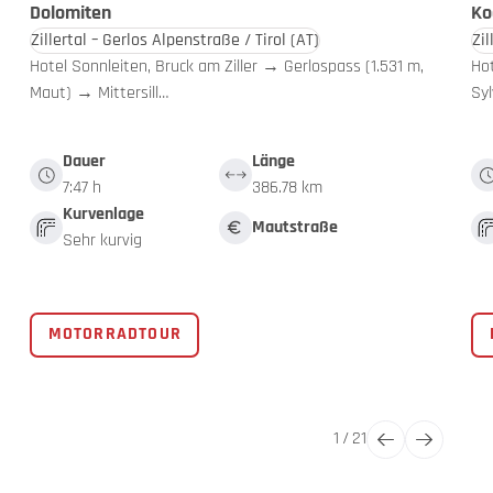
Dolomiten
Ko
Zillertal – Gerlos Alpenstraße / Tirol
(AT)
Zil
Hotel Sonnleiten, Bruck am Ziller → Gerlospass (1.531 m,
Hot
Maut) → Mittersill…
Sy
Dauer
Länge
7:47 h
386.78 km
Kurvenlage
Mautstraße
Sehr kurvig
MOTORRADTOUR
1
/
21