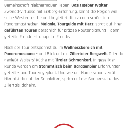
Gemeinschaft gleichermaßen lieben.
Gas(t)geber Walter
,
Zweirad-Virtuose mit Erzberg-Erfahrung, kennt die Region wie
seine Westentasche und begleitet dich zu den schönsten
Panoramastrecken.
Melanie, Tourguide mit Herz
, sorgt auf ihren
geführten Touren
persönlich für präzise Routenplanung – denn
geteilte Freude ist doppelte Freude.
Nach der Tour entspannst du im
Wellnessbereich mit
Panoramasauna
– und Blick auf die
Zillertaler Bergwelt
. Oder du
genießt Walters' Küche mit
Tiroler Schmankerl
. In geselliger
Runde werden am
Stammtisch beim Garagenbier
Erfahrungen
geteilt – und Touren geplant. Und wie der Name schon verrät:
Hier bist du auf der Sonnleiten, sprich auf der Sonnenseite des
Zillertals, daheim.