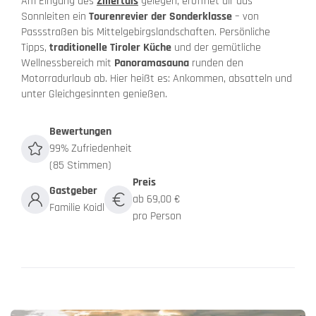
Am Eingang des
Zillertals
gelegen, eröffnet dir das
Sonnleiten ein
Tourenrevier der Sonderklasse
– von
Passstraßen bis Mittelgebirgslandschaften. Persönliche
Tipps,
traditionelle Tiroler Küche
und der gemütliche
Wellnessbereich mit
Panoramasauna
runden den
Motorradurlaub ab. Hier heißt es: Ankommen, absatteln und
unter Gleichgesinnten genießen.
Bewertungen
99% Zufriedenheit
(85 Stimmen)
Preis
Gastgeber
ab 69,00 €
Familie Koidl
pro Person