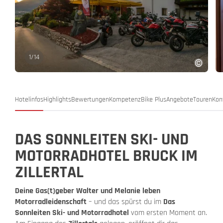
1
/
14
Hotelinfos
Highlights
Bewertungen
Kompetenz
Bike Plus
Angebote
Touren
Kon
DAS SONNLEITEN SKI- UND
MOTORRADHOTEL BRUCK IM
ZILLERTAL
Deine Gas(t)geber Walter und Melanie leben
Motorradleidenschaft
– und das spürst du im
Das
Sonnleiten Ski- und Motorradhotel
vom ersten Moment an.