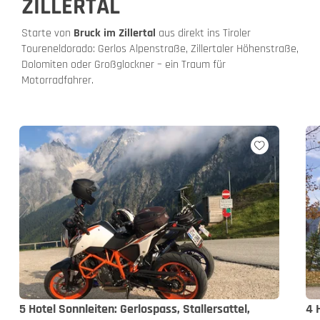
ZILLERTAL
Starte von
Bruck im Zillertal
aus direkt ins Tiroler
Toureneldorado: Gerlos Alpenstraße, Zillertaler Höhenstraße,
Dolomiten oder Großglockner – ein Traum für
Motorradfahrer.
5 Hotel Sonnleiten: Gerlospass, Stallersattel,
4 