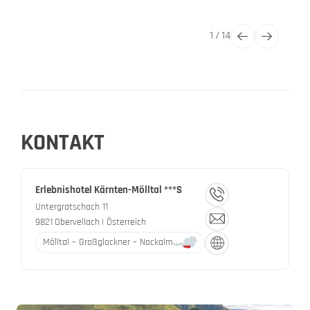
1
/
14
KONTAKT
Erlebnishotel Kärnten-Mölltal ***S
Untergratschach 11
9821
Obervellach
| Österreich
Mölltal – Großglockner – Nockalm