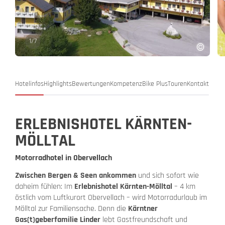
1
/
7
Hotelinfos
Highlights
Bewertungen
Kompetenz
Bike Plus
Touren
Kontakt
ERLEBNISHOTEL KÄRNTEN-
MÖLLTAL
Motorradhotel in Obervellach
Zwischen Bergen & Seen ankommen
und sich sofort wie
daheim fühlen: Im
Erlebnishotel Kärnten-Mölltal
– 4 km
östlich vom Luftkurort Obervellach – wird Motorradurlaub im
Mölltal zur Familiensache. Denn die
Kärntner
Gas(t)geberfamilie Linder
lebt Gastfreundschaft und