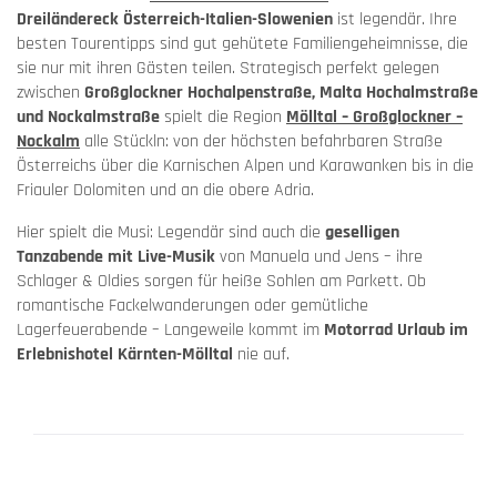
Dreiländereck Österreich-Italien-Slowenien
ist legendär. Ihre
besten Tourentipps sind gut gehütete Familiengeheimnisse, die
sie nur mit ihren Gästen teilen. Strategisch perfekt gelegen
zwischen
Großglockner Hochalpenstraße, Malta Hochalmstraße
und Nockalmstraße
spielt die Region
Mölltal – Großglockner –
Nockalm
alle Stückln: von der höchsten befahrbaren Straße
Österreichs über die Karnischen Alpen und Karawanken bis in die
Friauler Dolomiten und an die obere Adria.
Hier spielt die Musi: Legendär sind auch die
geselligen
Tanzabende mit Live-Musik
von Manuela und Jens – ihre
Schlager & Oldies sorgen für heiße Sohlen am Parkett. Ob
romantische Fackelwanderungen oder gemütliche
Lagerfeuerabende – Langeweile kommt im
Motorrad Urlaub im
Erlebnishotel Kärnten-Mölltal
nie auf.