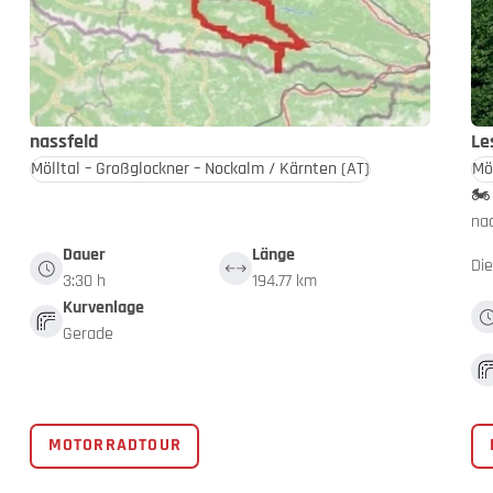
nassfeld
Le
Mölltal – Großglockner – Nockalm / Kärnten
(AT)
Mö
🏍️
nac
Dauer
Länge
Di
3:30 h
194.77 km
Kurvenlage
Gerade
MOTORRADTOUR