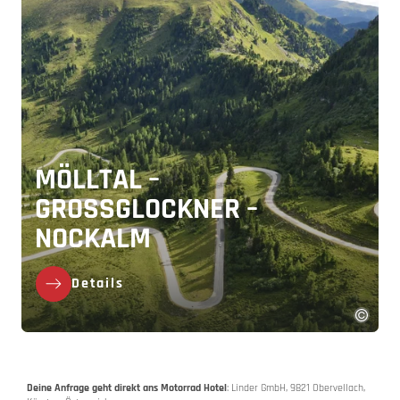
MÖLLTAL –
GROSSGLOCKNER – N
OCKALM
Details
Deine Anfrage geht direkt ans Motorrad Hotel
: Linder GmbH, 9821 Obervellach,