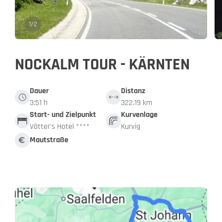
1
/
2
NOCKALM TOUR - KÄRNTEN
Dauer
Distanz
3:51 h
322.19 km
Start- und Zielpunkt
Kurvenlage
Vötter's Hotel ****
Kurvig
Mautstraße