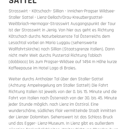
SATTEL
Strasswirt - Kötschach- Sillian - Innichen-Pragser Wildsee-
Staller Sattel - Lienz-Dellach/Drau-Kreuzbergsattel-
Weißbriach-Hermagor-Strasswirt Ausgangspunkt der Tour
ist der Strasswirt in Jenig. Von hier aus geht es Richtung
Kötschach durchs Naturbelasenste Tal Österreichs dem
Lesachtal vorbei an Maria Luggau (sehenswerte
Wallfahrtskirche) nach Sillian (Staatsgrenze Italien). Dann
nicht mehr Weit durchs Pustertal Richtung Toblach
(dobbiaco) bis zum Pragser-Wildsee auf 1494 m Höhe kurze
Kaffeepause im Hotel Lago di Braies.
Weiter durchs Antholzer Tal über den Staller-Sattel
(Achtung: Ampelregelung am Staller Sattel!) Die Fahrt
Richtung Italien ist jeweils von der 0. bis 15. Minute und die
Fahrt von Italien nach Österreich von der 30. bis 45. Minute
jeder Stunde möglich. nach Lienz im Osttirol. Eine
wunderschöne, südliches Flair vermittelnde Stadt inmitten
der Lienzer Dolomiten. Sehenswert ist das Schloss Bruck
und das Egger- Lienz-Museum. In Lienz gibt es außerdem