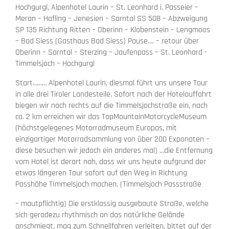
Hochgurgl, Alpenhotel Laurin – St. Leonhard i. Passeier –
Meran – Hafling – Jenesien – Sarntal SS 508 – Abzweigung
SP 135 Richtung Ritten – Oberinn – Klobenstein – Lengmoos
– Bad Siess (Gasthaus Bad Siess) Pause…. – retour über
Oberinn – Sarntal – Sterzing – Jaufenpass – St. Leonhard -
Timmelsjoch – Hochgurgl
Start……… Alpenhotel Laurin, diesmal führt uns unsere Tour
in alle drei Tiroler Landesteile. Sofort nach der Hotelauffahrt
biegen wir nach rechts auf die Timmelsjochstraße ein, nach
ca. 2 km erreichen wir das TopMountainMotorcycleMuseum
(höchstgelegenes Motorradmuseum Europas, mit
einzigartiger Motorradsammlung von über 200 Exponaten –
diese besuchen wir jedoch ein anderes mal) …die Entfernung
vom Hotel ist derart nah, dass wir uns heute aufgrund der
etwas längeren Tour sofort auf den Weg in Richtung
Passhöhe TImmelsjoch machen. (Timmelsjoch Passstraße
– mautpflichtig) Die erstklassig ausgebaute Straße, welche
sich geradezu rhythmisch an das natürliche Gelände
anschmiegt, mag zum Schnellfahren verleiten, bittet auf der