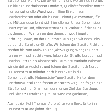
Straße nach Hafling. Die SP 98 führt uns weiter nach Vöran,
ein kleiner unscheinbarer Landwirt, Qualitätsfanatiker macht
hier sensationelle Wurstwaren. Eine Einkehr zum
Speckverkosten oder ein kleiner Einkauf (Wurstwaren) für
die Mittagsjause lohnt sich hier allemal. Unser Geheimtipp:
Obertimpfler-Hof, Vöranerstraße 90/1. Weiter auf der SP 98
bis Jenesien. Wir fahren den Jenesienweg hinunter
Richtung Bozen, an der Hauptstraße biegen wir nach links
ab auf die Sarntaler-Straße. Wir folgen der Straße Richtung
Norden bis zum Kreisverkehr (Abzweigung Wangen), dort
fahren wir nach rechts weg, folgen der Straße bergauf nach
Oberinn, Ritten bis Klobenstein. Beim Kreisverkehr nehmen
wir die dritte Ausfahrt und folgen der Straße nach Norden.
Die Tannstraße mündet nach kurzer Zeit in die
Gemeindestraße Klobenstein-Tann-Straße. Hinter dem
Gasthaus/Hotel Tann fahren wir rechts weg und folgen der
Straße noch für 5 min, um dann unser Ziel das Gasthaus
Bad Siess zu erreichen. (Pause/Aussicht genießen).
Ausflugziel: Kohl Thomas, Apfelsäfte vom Berg, Unterinn
Hauptstraße 35! (lohnt sich …!)