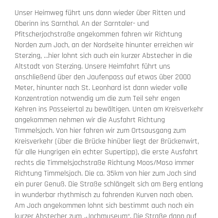
Unser Heimweg führt uns dann wieder über Ritten und
Oberinn ins Sarnthal. An der Sarntaler- und
Pfitscherjochstraße angekommen fahren wir Richtung
Norden zum Joch, an der Nordseite hinunter erreichen wir
Sterzing, …hier lohnt sich auch ein kurzer Abstecher in die
Altstadt von Sterzing. Unsere Heimfahrt führt uns
anschließend über den Jaufenpass auf etwas über 2000
Meter, hinunter nach St. Leonhard ist dann wieder volle
Konzentration notwendig um die zum Teil sehr engen
Kehren ins Passeiertal zu bewältigen. Unten am Kreisverkehr
angekommen nehmen wir die Ausfahrt Richtung
TImmelsjoch. Von hier fahren wir zum Ortsausgang zum
Kreisverkehr (über die Brücke hinüber liegt der Brückenwirt,
für alle Hungrigen ein echter Supertipp), die erste Ausfahrt
rechts die Timmelsjochstraße Richtung Moos/Moso immer
Richtung Timmelsjoch. Die ca. 35km von hier zum Joch sind
ein purer Genuß. Die Straße schlängelt sich am Berg entlang
in wunderbar rhythmisch zu fahrenden Kurven nach oben.
Am Joch angekommen lohnt sich bestimmt auch noch ein
kurzer Abstecher zum „Jochmuseum“. Die Straße dann auf