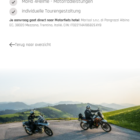
MoHo 4Helme - Motorradleistungen
individuelle Tourengestaltung
Je aanvraag gaat direct naar Motorfiets hotel
: Marisol s.n.c. di Pangrazzi Albino
EC, 38020 Mezzana, Trentino, Italië, CIN: IT022114A186B2E4YB
Terug naar overzicht