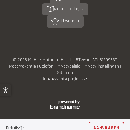
MoHo catalogus
Lid worden
© 2026 MoHo - Motorrad Hotels
|
BTW-nr.: ATU61299339
Motorvakantie
|
Colofon
|
Privacybeleid
|
Privacy-instellingen
|
Sitemap
Interessante pagina's
Details
AANVRAGEN
4/5 Nächte - Herbstfarbigen Kurven in Val di Sole