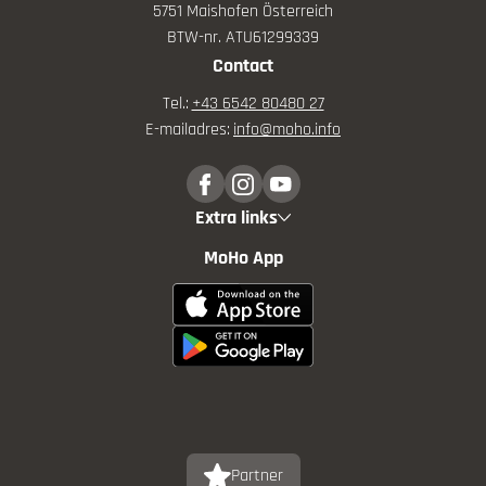
5751 Maishofen Österreich
BTW-nr. ATU61299339
Contact
Tel.:
+43 6542 80480 27
E-mailadres:
info@
moho.
info
Extra links
MoHo App
Partner