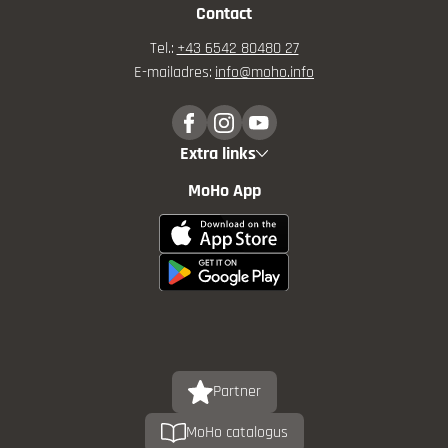
Contact
Tel.:
+43 6542 80480 27
E-mailadres:
info@
moho.
info
Extra links
MoHo App
Partner
MoHo catalogus