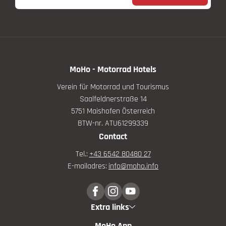
MoHo - Motorrad Hotels
Verein für Motorrad und Tourismus
Saalfeldnerstraße 14
5751 Maishofen Österreich
BTW-nr. ATU61299339
Contact
Tel.:
+43 6542 80480 27
E-mailadres:
info@
moho.
info
Extra links
MoHo App