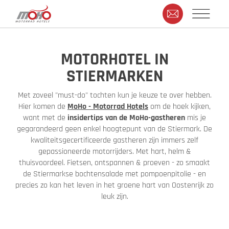
MOTORHOTEL IN
STIERMARKEN
Met zoveel "must-do" tochten kun je keuze te over hebben.
Hier komen de
MoHo - Motorrad Hotels
om de hoek kijken,
want met de
insidertips van de MoHo-gastheren
mis je
gegarandeerd geen enkel hoogtepunt van de Stiermark. De
kwaliteitsgecertificeerde gastheren zijn immers zelf
gepassioneerde motorrijders. Met hart, helm &
thuisvoordeel. Fietsen, ontspannen & proeven - zo smaakt
de Stiermarkse bochtensalade met pompoenpitolie - en
precies zo kan het leven in het groene hart van Oostenrijk zo
leuk zijn.