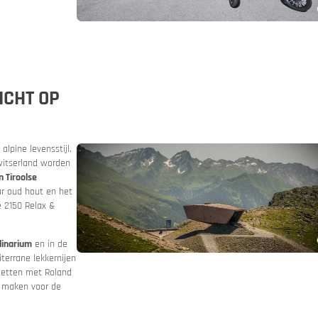
sbelofte
Routeplanner
ICHT OP
onnen
lpine levensstijl.
Zwitserland worden
n Tiroolse
ar oud hout en het
e 2150 Relax &
linarium
en in de
errane lekkernijen
tzetten met Roland
n maken voor de
et motorverhuur
n & bergwegen