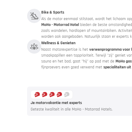
Aanbiedi
Bike & Sports
Catalogus
Als de motor eenmaal stilstaat, wordt het lichaam opge
MoHo - Motorrad Hotel
bieden de beste omstandighe
zoals wandelen, hardlopen of mountainbiken. Activitei
worden ook aangeboden. Natuurlijk staan er experts k
Wellness & Genieten
Naast motorexpertise is het
verwenprogramma voor li
smaakpapillen een topprioriteit. Terwijl "zij" geniet 
sauna en het bad, gaat "hij" op pad met de
MoHo gas
fijnproevers even goed verwend met
specialiteiten ui
Je motorvakantie met experts
Geteste kwaliteit in alle MoHo - Motorrad Hotels.
Rijd rusti