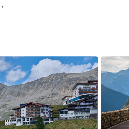
us
k
rijk
nis van de MoHo's