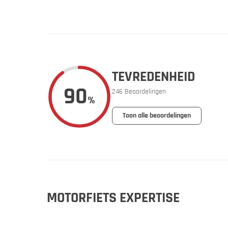
Vakantie 
TEVREDENHEID
90
246 Beoordelingen
%
Toon alle beoordelingen
Jouw mot
Aanbiedin
MOTORFIETS EXPERTISE