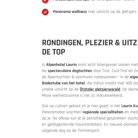
Panorama wellness
met uitzicht op de gletsjers
Kwaliteit
Motor 
RONDINGEN, PLEZIER & UITZ
Vakantieb
DE TOP
In
Alpenhotel Laurin
komt echt bikergevoel samen met a
Na
spectaculaire dagtochten
door Tirol, Zuid-Tirol en 
de Alpentochten & avonturen nabesproken - in de
eige
Badestube van het hotel
, die indruk maakt met 400 ja
unieke uitzicht op de
Ötztaler gletsjerwereld
. De alpin
Move wellnessruimte is net zo indrukwekkend.
Ook op culinair gebied zit je hier goed: in het
Laurin Ku
Panoramabar wachten
regionale specialiteiten
en medit
op je. Na afloop kun je je petrolhead-gesprekken voor
en gelijkgestemde mountainbikers. En nieuwe planne
MoHos m
Passe
volgende dag op de Timmelsjoch.