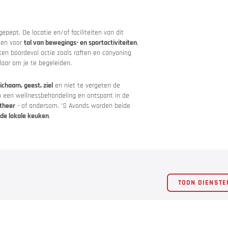
ngen
pept. De locatie en/of faciliteiten van dit
den voor
tal van bewegings- en sportactiviteiten
,
ten boordevol actie zoals raften en canyoning
laar om je te begeleiden.
chaam, geest, ziel
en niet te vergeten de
van een wellnessbehandeling en ontspant in de
theer
- of andersom. 'S Avonds worden beide
t de lokale keuken
.
TOON DIENSTE
g en voorzichtig!