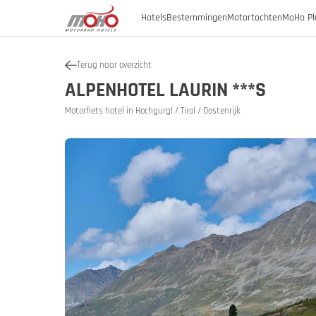
Hotels
Bestemmingen
Motortochten
MoHo Pl
Terug naar overzicht
Oostenrijk
ALPENHOTEL LAURIN ***S
Oostenrijk
Burgenland
Motorfiets hotel in Hochgurgl / Tirol / Oostenrijk
Oostenrij
Oosten
Duitsland
Karinthië
Neder-Oostenrijk
Italië
Geschiede
Opper-Oostenrijk
Slovenië
SalzburgerLand
Stiermarken
Tirol
Vorarlberg