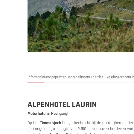
Duitsland
Duitsl
My MoHo-
Informatie
Hoogtepunten
Beoordelingen
Expertise
Bike Plus
Tochten
Co
ALPENHOTEL LAURIN
Motorhotel in Hochgurgl
Op het
Timmelsjoch
ben je heel dicht bij de (motor)hemel! He
Italië
Italië
Motor- en
een ongelooflijke hoogte van 2.150 meter boven het leven van 