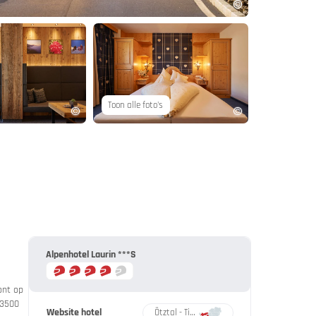
Toon alle foto's
Alpenhotel Laurin ***S
ont op
 3500
Website hotel
Ötztal - Timmelsjoch