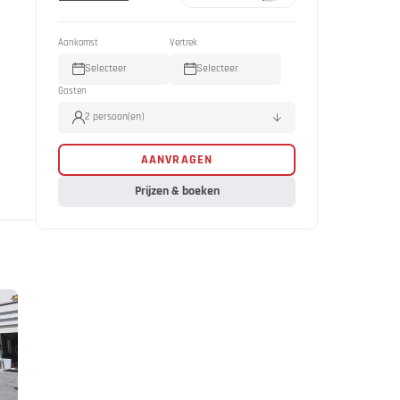
Aankomst
Vertrek
Selecteer
Selecteer
Gasten
2 persoon(en)
AANVRAGEN
Volwassene(n)
2
Kind(eren)
0
Prijzen & boeken