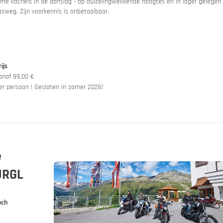
rme kachels in de aanslag - op duizelingwekkende hoogtes en in lager gelegen
asweg. Zijn voorkennis is onbetaalbaar.
rijs
anaf 99,00 €
er persoon | Gesloten in zomer 2026!
ië
 huren
W
URGL
och