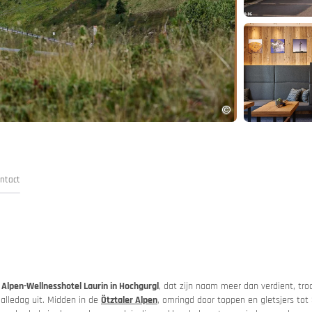
and
App
ntact
t
Alpen-Wellnesshotel Laurin in Hochgurgl
, dat zijn naam meer dan verdient, tro
 autotrein
alledag uit. Midden in de
Ötztaler Alpen
, omringd door toppen en gletsjers tot