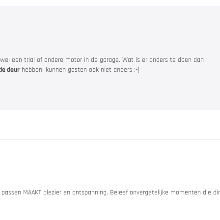
 wel een trial of andere motor in de garage. Wat is er anders te doen dan
ore
de deur
hebben, kunnen gasten ook niet anders :-)
& evenementen
passen MAAKT plezier en ontspanning. Beleef onvergetelijke momenten die dir