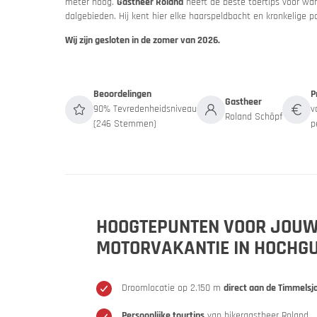
meter hoog.
Gastheer Roland
heeft de beste toertips voor wa
dalgebieden. Hij kent hier elke haarspeldbocht en kronkelige p
Wij zijn gesloten in de zomer van 2026.
Beoordelingen
P
Gastheer
90% Tevredenheidsniveau
v
Roland Schöpf
(246 Stemmen)
p
Slovenië
Sloven
Een motor
HOOGTEPUNTEN VOOR JOU
MOTORVAKANTIE IN HOCHG
Droomlocatie op 2.150 m
direct aan de Timmelsj
Persoonlijke tourtips
van bikergastheer Roland