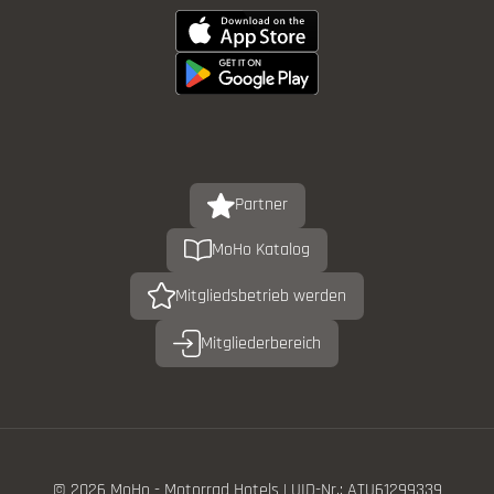
Partner
MoHo Katalog
Mitgliedsbetrieb werden
Mitgliederbereich
© 2026 MoHo - Motorrad Hotels
|
UID-Nr.: ATU61299339