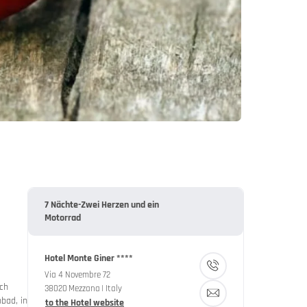
7 Nächte-Zwei Herzen und ein
Motorrad
Hotel Monte Giner ****
Via 4 Novembre 72
ach
38020
Mezzana
| Italy
bad, in
to the Hotel website