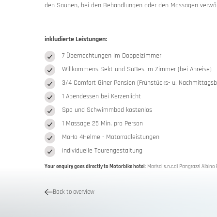
den Saunen, bei den Behandlungen oder den Massagen verwö
inkludierte Leistungen:
7 Übernachtungen im Doppelzimmer
Willkommens-Sekt und Süßes im Zimmer (bei Anreise)
3/4 Comfort Giner Pension (Frühstücks- u. Nachmittag
1 Abendessen bei Kerzenlicht
Spa und Schwimmbad kostenlos
1 Massage 25 Min. pro Person
Slovenia
Slovenia
MoHo 4Helme - Motorradleistungen
Rent a mot
individuelle Tourengestaltung
Your enquiry goes directly to Motorbike hotel
: Marisol s.n.c.di Pangrazzi Albin
Back to overview