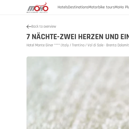
Hotels
Destinations
Motorbike tours
MoHo Pl
Back to overview
Austria
7 NÄCHTE-ZWEI HERZEN UND E
Austria
Burgenland
Hotel Monte Giner **** (Italy / Trentino / Val di Sole - Brenta Dolom
Austria
Austria
Germany
Carinthia
Lower Austria
Italy
History of
Upper Austria
Slovenia
SalzburgerLand
Styria
Tyrol
Vorarlberg