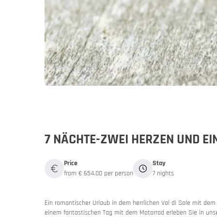
Germany
Germany
My MoHo a
7 NÄCHTE-ZWEI HERZEN UND E
Price
Stay
from € 654.00 per person
7 nights
Italy
Italy
Ein romantischer Urlaub in dem herrlichen Val di Sole mit dem
Motorbike 
einem fantastischen Tag mit dem Motorrad erleben Sie in uns