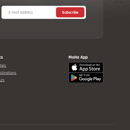
E-mail address
Subscribe
ks
MoHo App
tels
stinations
urs