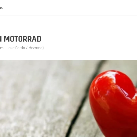
us
IN MOTORRAD
ites - Lake Garda / Mezzana)
 the MoHo's