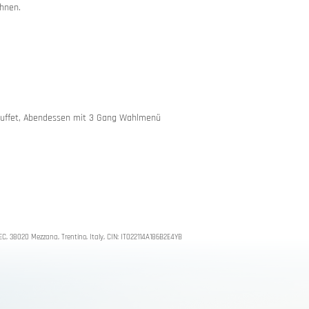
hnen.
sbuffet, Abendessen mit 3 Gang Wahlmenü
orbike
o EC, 38020 Mezzana, Trentino, Italy, CIN: IT022114A186B2E4YB