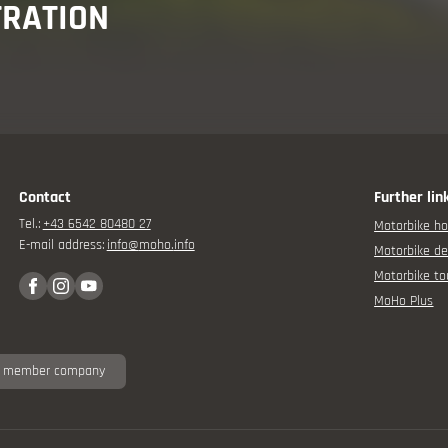
TRATION
isor
Contact
Further lin
Tel.:
+43 6542 80480 27
Motorbike ho
E-mail address:
info@
moho.
info
Motorbike de
rbike experience
Motorbike to
MoHo Plus
 member company