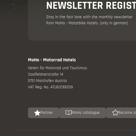
NEWSLETTER REGIS
Holiday adv
Stay in the fast lane with the monthly newsletter
from MoHo - Motorbike Hotels. (only in german)
MoHo - Motorrad Hotels
Verein für Motorrad und Tourismus
Saalfeldnerstraße 14
5751 Maishofen Austria
Your moto
VAT Reg. No. ATU61299339
Offers
Partner
MoHo catalogue
Become a