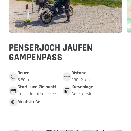
1
/
2
PENSERJOCH JAUFEN
GAMPENPASS
Dauer
Distanz
5:50 h
288.12 km
Start- und Zielpunkt
Kurvenlage
Hotel Jonathan ****
Sehr kurvig
Mautstraße