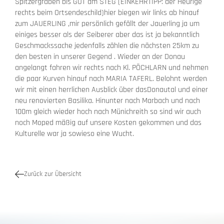
Spitzergraben bis GUT am STEG (EINKEHRTIPP: der Heurige
rechts beim Ortsendeschild)hier biegen wir links ab hinauf
zum JAUERLING ,mir persönlich gefällt der Jauerling ja um
einiges besser als der Seiberer aber das ist ja bekanntlich
Geschmackssache jedenfalls zählen die nächsten 25km zu
den besten in unserer Gegend . Wieder an der Donau
angelangt fahren wir rechts nach Kl. PÖCHLARN und nehmen
die paar Kurven hinauf nach MARIA TAFERL. Belohnt werden
wir mit einen herrlichen Ausblick über dasDonautal und einer
neu renovierten Basilika. Hinunter nach Marbach und nach
100m gleich wieder hoch nach Münichreith so sind wir auch
noch Moped mäßig auf unsere Kosten gekommen und das
Kulturelle war ja sowieso eine Wucht.
Zurück zur Übersicht