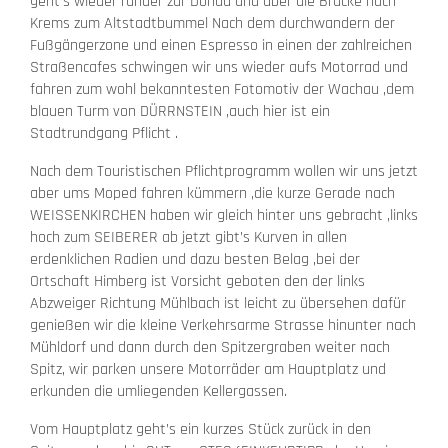
geht’s wieder runder zur Donau und über die Brücke nach
Krems zum Altstadtbummel Nach dem durchwandern der
Fußgängerzone und einen Espresso in einen der zahlreichen
Straßencafes schwingen wir uns wieder aufs Motorrad und
fahren zum wohl bekanntesten Fotomotiv der Wachau ,dem
blauen Turm von DÜRRNSTEIN ,auch hier ist ein
Stadtrundgang Pflicht .
Nach dem Touristischen Pflichtprogramm wollen wir uns jetzt
aber ums Moped fahren kümmern ,die kurze Gerade nach
WEISSENKIRCHEN haben wir gleich hinter uns gebracht ,links
hoch zum SEIBERER ab jetzt gibt’s Kurven in allen
erdenklichen Radien und dazu besten Belag ,bei der
Ortschaft Himberg ist Vorsicht geboten den der links
Abzweiger Richtung Mühlbach ist leicht zu übersehen dafür
genießen wir die kleine Verkehrsarme Strasse hinunter nach
Mühldorf und dann durch den Spitzergraben weiter nach
Spitz, wir parken unsere Motorräder am Hauptplatz und
erkunden die umliegenden Kellergassen.
Vom Hauptplatz geht’s ein kurzes Stück zurück in den