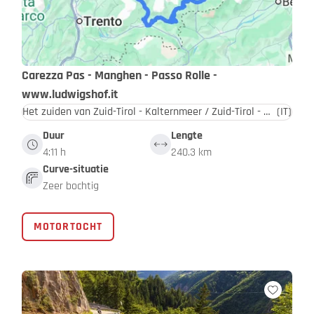
Carezza Pas - Manghen - Passo Rolle -
www.ludwigshof.it
Het zuiden van Zuid-Tirol - Kalternmeer / Zuid-Tirol - Dolomieten
(IT)
Duur
Lengte
4:11 h
240.3 km
Curve-situatie
Zeer bochtig
MOTORTOCHT