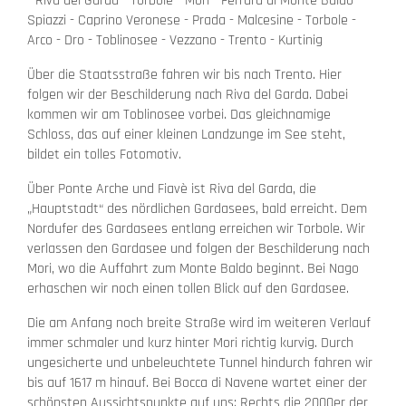
- Riva del Garda - Torbole - Mori - Ferrara di Monte Baldo -
Spiazzi - Caprino Veronese - Prada - Malcesine - Torbole -
Arco - Dro - Toblinosee - Vezzano - Trento - Kurtinig
Über die Staatsstraße fahren wir bis nach Trento. Hier
folgen wir der Beschilderung nach Riva del Garda. Dabei
kommen wir am Toblinosee vorbei. Das gleichnamige
Schloss, das auf einer kleinen Landzunge im See steht,
bildet ein tolles Fotomotiv.
Über Ponte Arche und Fiavè ist Riva del Garda, die
„Hauptstadt“ des nördlichen Gardasees, bald erreicht. Dem
Nordufer des Gardasees entlang erreichen wir Torbole. Wir
verlassen den Gardasee und folgen der Beschilderung nach
Mori, wo die Auffahrt zum Monte Baldo beginnt. Bei Nago
erhaschen wir noch einen tollen Blick auf den Gardasee.
Die am Anfang noch breite Straße wird im weiteren Verlauf
immer schmaler und kurz hinter Mori richtig kurvig. Durch
ungesicherte und unbeleuchtete Tunnel hindurch fahren wir
bis auf 1617 m hinauf. Bei Bocca di Navene wartet einer der
schönsten Aussichtspunkte auf uns: Rechts die 2000er der