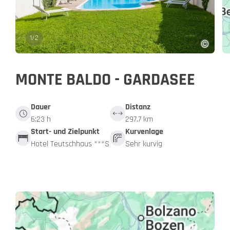
1
/
2
MONTE BALDO - GARDASEE
Dauer
Distanz
6:23 h
297.7 km
Start- und Zielpunkt
Kurvenlage
Hotel Teutschhaus ***S
Sehr kurvig