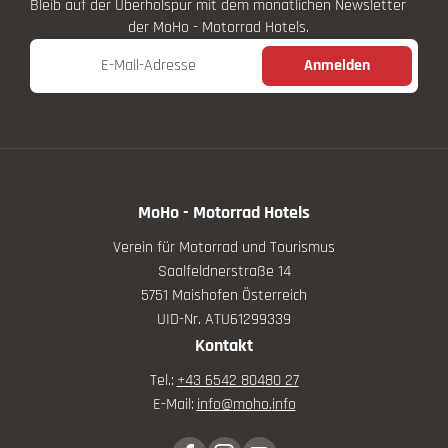
Bleib auf der Überholspur mit dem monatlichen Newsletter
der MoHo - Motorrad Hotels.
E-Mail-Adresse
Anmelden
MoHo - Motorrad Hotels
Verein für Motorrad und Tourismus
Saalfeldnerstraße 14
5751 Maishofen Österreich
UID-Nr. ATU61299339
Kontakt
Tel.:
+43 6542 80480 27
E-Mail:
info@
moho.
info